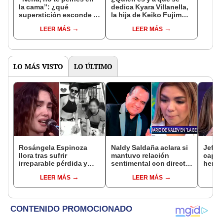
la cama”: ¿qué
dedica Kyara Villanella,
superstición esconde la
la hija de Keiko Fujimori
famosa frase de los
que le dio la contra a
LEER MÁS
LEER MÁS
Enanitos Verdes?
nivel nacional?
LO MÁS VISTO
LO ÚLTIMO
Rosángela Espinoza
Naldy Saldaña aclara si
Jeffe
llora tras sufrir
mantuvo relación
capta
irreparable pérdida y
sentimental con director
herm
comparte desgarrador
de La Bella Luz tras
Ramí
LEER MÁS
LEER MÁS
mensaje: "Descansa en
denunciarlo por
Kanas
paz, mi bebé"
tocamientos: “Me
tien
parece muy bajo”