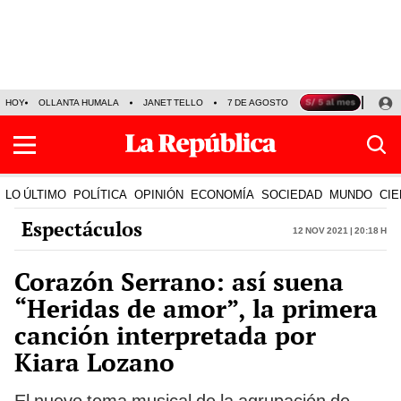
HOY
OLLANTA HUMALA
JANET TELLO
7 DE AGOSTO
TINKA RESULTADOS
LO ÚLTIMO
POLÍTICA
OPINIÓN
ECONOMÍA
SOCIEDAD
MUNDO
CIE
Espectáculos
12 Nov 2021 | 20:18 h
Corazón Serrano: así suena
“Heridas de amor”, la primera
canción interpretada por
Kiara Lozano