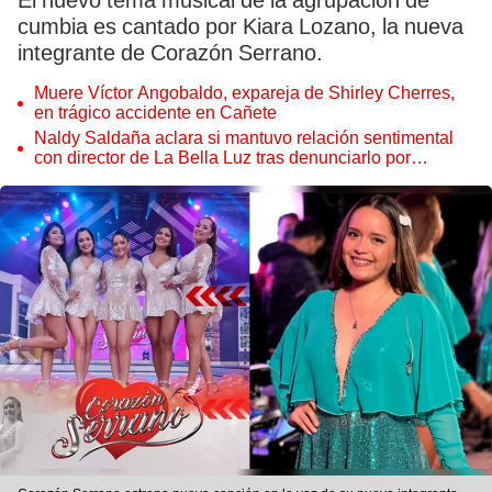
El nuevo tema musical de la agrupación de
cumbia es cantado por Kiara Lozano, la nueva
integrante de Corazón Serrano.
Muere Víctor Angobaldo, expareja de Shirley Cherres,
en trágico accidente en Cañete
Naldy Saldaña aclara si mantuvo relación sentimental
con director de La Bella Luz tras denunciarlo por
tocamientos: “Me parece muy bajo”