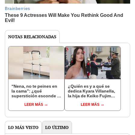
NOTAS RELACIONADAS
“Nena, no te peines en
¿Quién es y a qué se
la cama”: ¿qué
dedica Kyara Villanella,
superstición esconde la
la hija de Keiko Fujimori
famosa frase de los
que le dio la contra a
LEER MÁS
LEER MÁS
Enanitos Verdes?
nivel nacional?
LO MÁS VISTO
LO ÚLTIMO