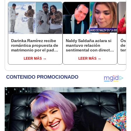
Darinka Ramírez recibe
Naldy Saldaña aclara si
Óscar
romántica propuesta de
mantuvo relación
de La
matrimonio por el padre
sentimental con director
tenta
de su hija: "Entre
de La Bella Luz tras
Naldy
LEER MÁS
LEER MÁS
nervios, lágrimas y
denunciarlo por
denu
muchísima felicidad"
tocamientos: “Me
tocam
parece muy bajo”
haber