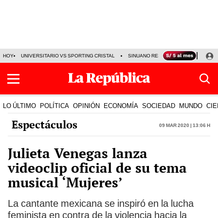
HOY
UNIVERSITARIO VS SPORTING CRISTAL
SINUANO RESULTADOS HOY
CA
LO ÚLTIMO
POLÍTICA
OPINIÓN
ECONOMÍA
SOCIEDAD
MUNDO
CIE
Espectáculos
09 Mar 2020 | 13:06 h
Julieta Venegas lanza
videoclip oficial de su tema
musical ‘Mujeres’
La cantante mexicana se inspiró en la lucha
feminista en contra de la violencia hacia la