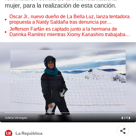
mujer, para la realización de esta canción.
Óscar Jr., nuevo dueño de La Bella Luz, lanza tentadora
propuesta a Naldy Saldaña tras denuncia por
tocamientos
Jefferson Farfán es captado junto a la hermana de
Darinka Ramírez mientras Xiomy Kanashiro trabajaba:
“Él tiene sus…”
Julieta Venegas
1
/
6
La República