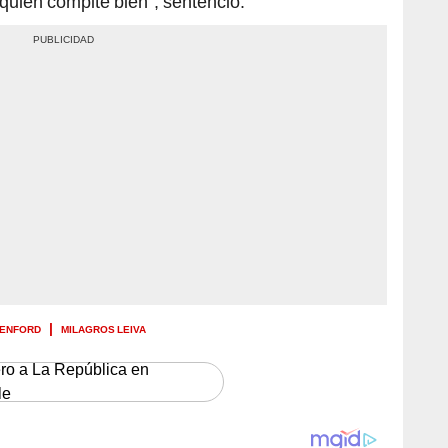
quien compite bien”, sentenció.
XENFORD
MILAGROS LEIVA
ero a La República en
le