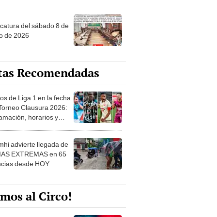
ncatura del sábado 8 de
o de 2026
tas Recomendadas
os de Liga 1 en la fecha
 Torneo Clausura 2026:
amación, horarios y
 ver
hi advierte llegada de
IAS EXTREMAS en 65
ncias desde HOY
mos al Circo!