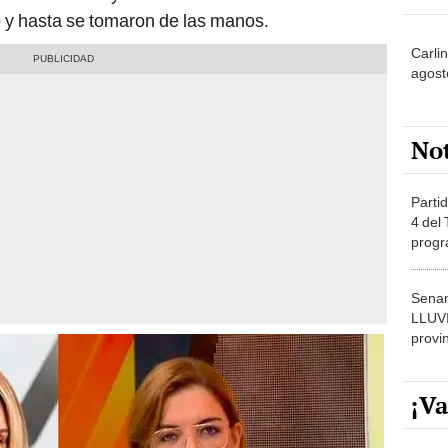
ió y hasta se tomaron de las manos.
Carli
agost
No
Partid
4 del
progr
dónde
Senam
LLUV
provi
¡Va