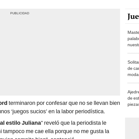
Ju
Maste
palab
nuest
Solita
de ca
moda.
demue
Ajedre
de es
ord
terminaron por confesar que no se llevan bien
piezas
consi
nos ‘juegos sucios’ en la labor periodística.
al estilo Juliana
” reveló que la periodista le
mi tampoco me cae ella porque no me gusta la