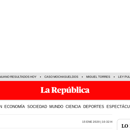
NUANO RESULTADOS HOY
CASO MOCHASUELDOS
MIGUEL TORRES
LEY PU
N
ECONOMÍA
SOCIEDAD
MUNDO
CIENCIA
DEPORTES
ESPECTÁCU
15 Ene 2020 | 10:32 h
LO