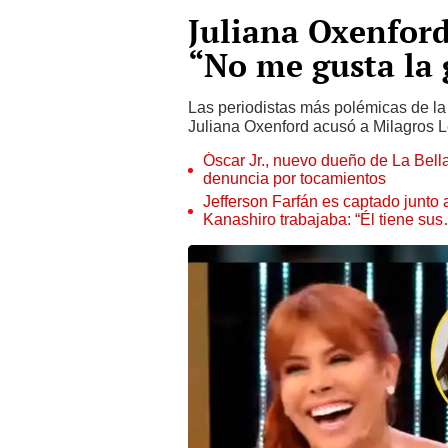
Juliana Oxenford
“No me gusta la 
Las periodistas más polémicas de la 
Juliana Oxenford acusó a Milagros Le
Óscar Jr., nuevo dueño de La Bell
denuncia por tocamientos
Jefferson Farfán es captado junto
Kanashiro trabajaba: “Él tiene su