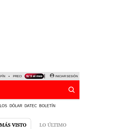
LPÍN
PRECIO DEL DÓLAR
CORTE DE LUZ
INICIAR SESIÓN
VIERNES 7 DE AGOSTO
ALBER
LOS
DÓLAR
DATEC
BOLETÍN
 MÁS VISTO
LO ÚLTIMO