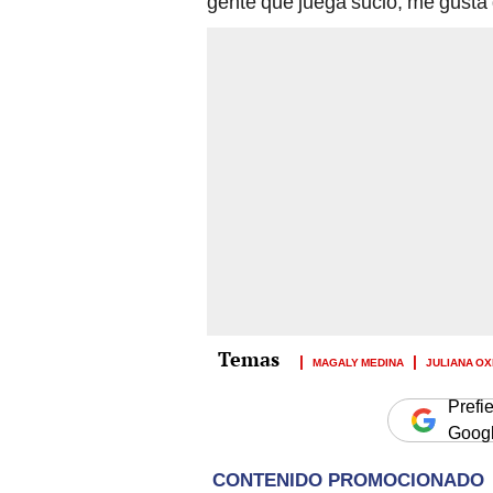
gente que juega sucio, me gusta 
MAGALY MEDINA
JULIANA O
Prefi
Goog