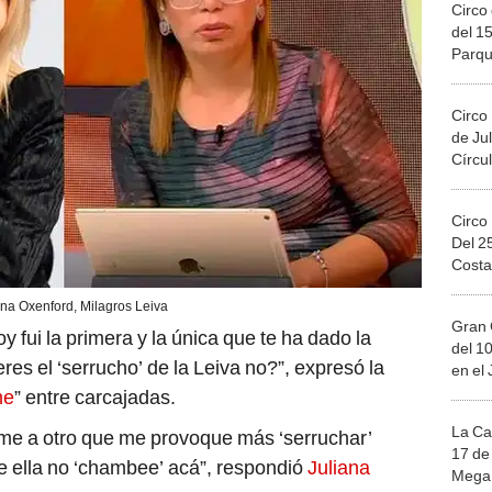
Circo 
del 15
Parqu
Migue
Circo
de Jul
Círcul
Circo
Del 2
Costa
ana Oxenford, Milagros Leiva
Gran 
y fui la primera y la única que te ha dado la
del 10
res el ‘serrucho’ de la Leiva no?”, expresó la
en el
me
” entre carcajadas.
La Ca
me a otro que me provoque más ‘serruchar’
17 de 
ue ella no ‘chambee’ acá”, respondió
Juliana
Mega 