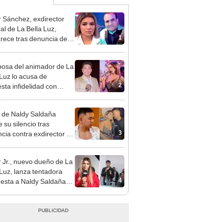
 Sánchez, exdirector
al de La Bella Luz,
1
rece tras denuncia de
 Saldaña con polémico
o: "Pido respetar la
osa del animador de La
nción de inocencia"
 Luz lo acusa de
2
sta infidelidad con
 Saldaña y expone
 de Naldy Saldaña
 su silencio tras
3
cia contra exdirector de
lla Luz: "Tiene todo mi
o"
 Jr., nuevo dueño de La
 Luz, lanza tentadora
4
esta a Naldy Saldaña
denuncia por
ientos: “Va a haber otro
e ley”