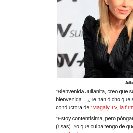
Juli
“Bienvenida Julianita, creo que so
bienvenida... ¿Te han dicho que e
conductora de “
Magaly TV, la fir
“Estoy contentísima, pero pónga
(risas). Yo que culpa tengo de q