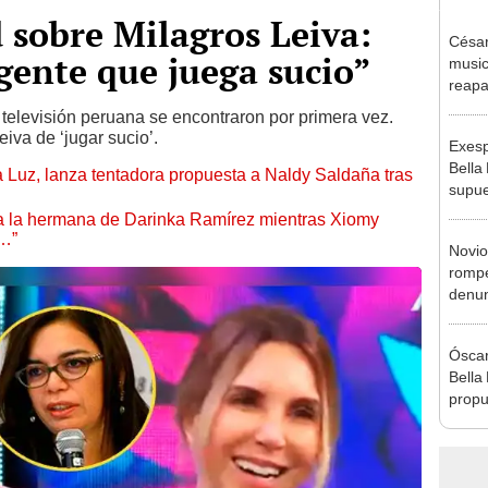
 sobre Milagros Leiva:
César
gente que juega sucio”
music
reapa
Naldy
televisión peruana se encontraron por primera vez.
pedid
iva de ‘jugar sucio’.
Exesp
presu
Bella
a Luz, lanza tentadora propuesta a Naldy Saldaña tras
supue
Naldy
 a la hermana de Darinka Ramírez mientras Xiomy
chats
s…”
Novio
rompe
denun
La Be
apoy
Óscar
Bella
propu
tras 
tocam
tipo d