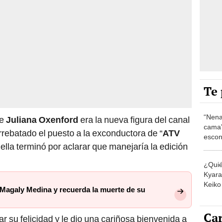
Te 
“Nena
ue
Juliana Oxenford
era la nueva figura del canal
cama”
rrebatado el puesto a la exconductora de “
ATV
escon
ella terminó por aclarar que manejaría la edición
los E
¿Quié
Kyara 
Keiko 
 Magaly Medina y recuerda la muerte de su
contra
Car
ar su felicidad y le dio una cariñosa bienvenida a