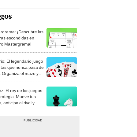
egos
rgrama: ¡Descubre las
ras escondidas en
ro Mastergrama!
rio: El legendario juego
rtas que nunca pasa de
 Organiza el mazo y
stra tu habilidad.
z: El rey de los juegos
trategia. Mueve tus
, anticipa al rival y
gue el jaque mate.