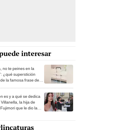
puede interesar
, no te peines en la
: ¿qué superstición
de la famosa frase de
nanitos Verdes?
n es y a qué se dedica
Villanella, la hija de
Fujimori que le dio la
 a nivel nacional?
lincaturas