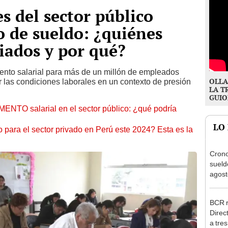
s del sector público
 de sueldo: ¿quiénes
ciados y por qué?
nto salarial para más de un millón de empleados
OLLA
 las condiciones laborales en un contexto de presión
LA T
GUIO
ENTO salarial en el sector público: ¿qué podría
LO
para el sector privado en Perú este 2024? Esta es la
Cron
sueld
agost
Nació
depós
BCR r
Direc
a tre