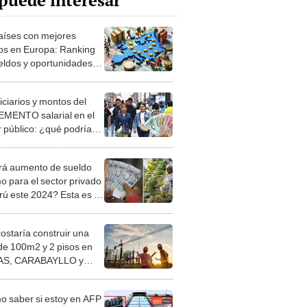
puede interesar
aíses con mejores
ios en Europa: Ranking
eldos y oportunidades
ales
iciarios y montos del
MENTO salarial en el
r público: ¿qué podría
r la medida?
á aumento de sueldo
o para el sector privado
rú este 2024? Esta es la
mación oficial del MTPE
costaría construir una
de 100m2 y 2 pisos en
S, CARABAYLLO y
distritos de LIMA
TE
 saber si estoy en AFP