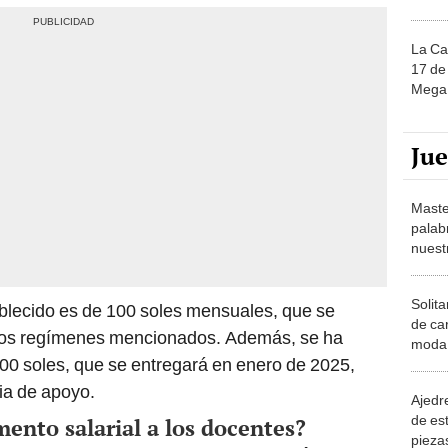
La Ca
17 de 
Mega 
Ju
Maste
palab
nuest
Solita
lecido es de 100 soles mensuales, que se
de ca
 los regímenes mencionados. Además, se ha
moda.
00 soles, que se entregará en enero de 2025,
demue
ia de apoyo.
Ajedre
de es
ento salarial a los docentes?
piezas