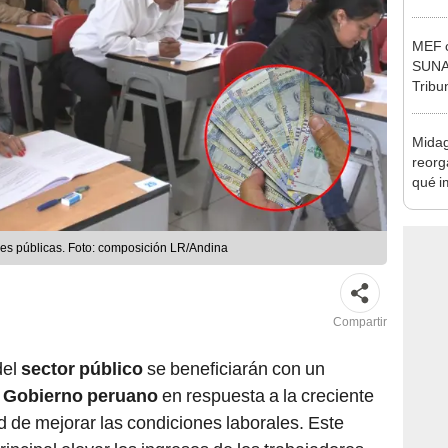
Ejecu
MEF c
SUNAT
Tribu
Midag
reorg
qué i
cambi
nes públicas. Foto: composición LR/Andina
Compartir
del
sector público
se beneficiarán con un
l
Gobierno peruano
en respuesta a la creciente
 de mejorar las condiciones laborales. Este