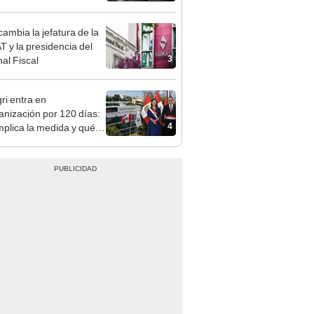
tivo
ambia la jefatura de la
 y la presidencia del
3
nal Fiscal
ri entra en
anización por 120 días:
4
mplica la medida y qué
os podrían venir