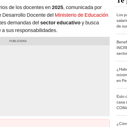
Te 
rios de los docentes en
2025
, comunicada por
de Desarrollo Docente del
Ministerio de Educación
Los p
salar
entes demandas del
sector educativo
y busca
de su
 a sus responsabilidades.
labor
Benef
INCRE
secto
frena
¿Habr
mínim
en Pe
infor
Esto 
casa 
COMA
otros 
NOR
¿Cómo