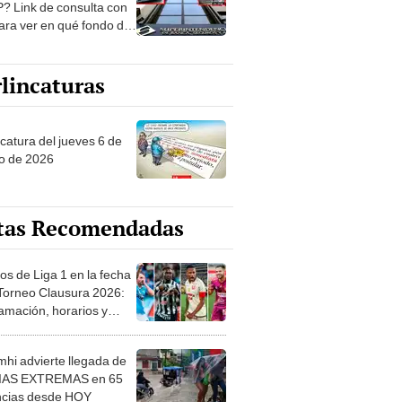
? Link de consulta con
ara ver en qué fondo de
ones estás
lincaturas
ncatura del jueves 6 de
o de 2026
tas Recomendadas
os de Liga 1 en la fecha
 Torneo Clausura 2026:
amación, horarios y
 ver
hi advierte llegada de
IAS EXTREMAS en 65
ncias desde HOY