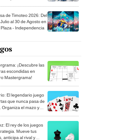
sa de Timoteo 2026: Del
Julio al 30 de Agosto en
Plaza - Independencia
egos
rgrama: ¡Descubre las
ras escondidas en
ro Mastergrama!
rio: El legendario juego
rtas que nunca pasa de
 Organiza el mazo y
stra tu habilidad.
z: El rey de los juegos
trategia. Mueve tus
, anticipa al rival y