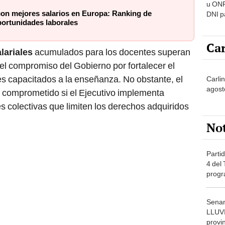
u ONP
con mejores salarios en Europa: Ranking de
DNI p
portunidades laborales
pensi
Car
lariales
acumulados para los docentes superan
 el compromiso del Gobierno por fortalecer el
les capacitados a la enseñanza. No obstante, el
Carli
agost
comprometido si el Ejecutivo implementa
s colectivas que limiten los derechos adquiridos
No
Partid
4 del
progr
dónde
Senam
LLUV
provi