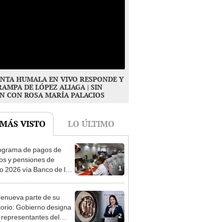
NTA HUMALA EN VIVO RESPONDE Y
RAMPA DE LÓPEZ ALIAGA | SIN
N CON ROSA MARÍA PALACIOS
 MÁS VISTO
LO ÚLTIMO
ograma de pagos de
os y pensiones de
1
o 2026 vía Banco de la
n: conoce las fechas de
ito
enueva parte de su
torio: Gobierno designa
2
s representantes del