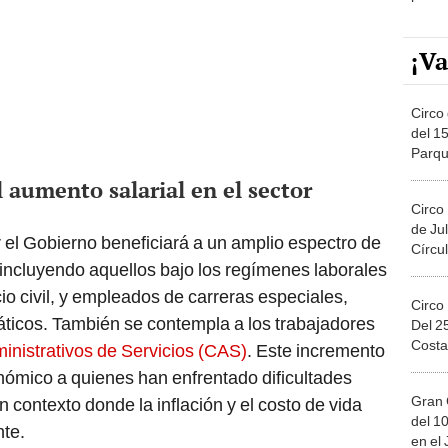
¡Va
Circo 
del 15
Parqu
Migue
 aumento salarial en el sector
Circo
de Jul
 el Gobierno beneficiará a un amplio espectro de
Círcul
 incluyendo aquellos bajo los regímenes laborales
cio civil, y empleados de carreras especiales,
Circo
áticos. También se contempla a los trabajadores
Del 2
Costa
inistrativos de Servicios (CAS)
. Este incremento
nómico a quienes han enfrentado dificultades
Gran 
contexto donde la inflación y el costo de vida
del 10
te.
en el