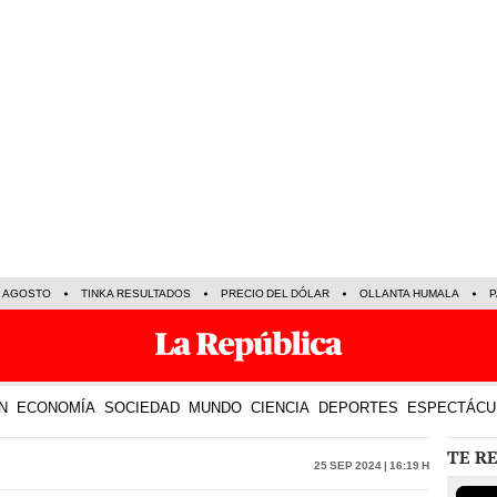
E AGOSTO
TINKA RESULTADOS
PRECIO DEL DÓLAR
OLLANTA HUMALA
P
N
ECONOMÍA
SOCIEDAD
MUNDO
CIENCIA
DEPORTES
ESPECTÁCU
TE R
25 Sep 2024 | 16:19 h