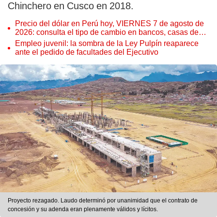
Chinchero en Cusco en 2018.
Precio del dólar en Perú hoy, VIERNES 7 de agosto de
2026: consulta el tipo de cambio en bancos, casas de
cambio y plataformas digitales
Empleo juvenil: la sombra de la Ley Pulpín reaparece
ante el pedido de facultades del Ejecutivo
Proyecto rezagado. Laudo determinó por unanimidad que el contrato de
concesión y su adenda eran plenamente válidos y lícitos.