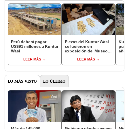
Perú deberá pagar
Piezas del Kuntur Wasi
Kuntu
US$91 millones a Kuntur
se lucieron en
puer
Wasi
exposición del Museo
año p
Británico
LEER MÁS
LEER MÁS
LO MÁS VISTO
LO ÚLTIMO
Más de 145 000
Gobierno plantea mover
Mini