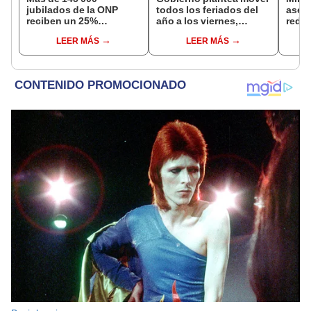
jubilados de la ONP
todos los feriados del
aseg
reciben un 25%
año a los viernes,
reduc
adicional en su pensión
excepto 28 de julio,
suel
LEER MÁS
LEER MÁS
en agosto
Navidad y Año Nuevo
aume
etap