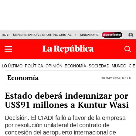
HOY
UNIVERSITARIO VS SPORTING CRISTAL
SINUANO RESULTADOS HOY
CA
LO ÚLTIMO
POLÍTICA
OPINIÓN
ECONOMÍA
SOCIEDAD
MUNDO
CIE
Economía
10 May 2024 | 6:07 h
Estado deberá indemnizar por
US$91 millones a Kuntur Wasi
Decisión. El CIADI falló a favor de la empresa
por resolución unilateral del contrato de
concesión del aeropuerto internacional de