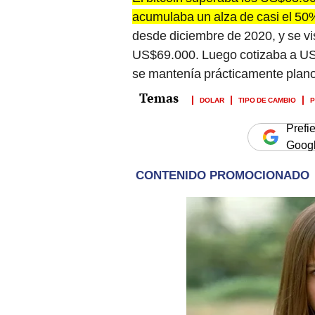
acumulaba un alza de casi el 50%
desde diciembre de 2020, y se v
US$69.000. Luego cotizaba a US
se mantenía prácticamente plano 
DOLAR
TIPO DE CAMBIO
P
Prefi
Goog