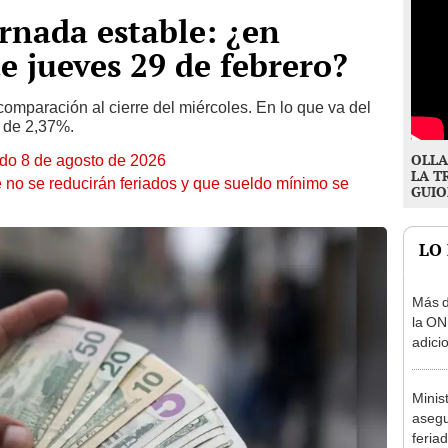
ornada estable: ¿en
e jueves 29 de febrero?
comparación al cierre del miércoles. En lo que va del
n de 2,37%.
OLLA
ado 8 de agosto de 2026
LA T
 no se reducirán feriados y que sueldo mínimo se
GUIO
LO
Más d
la ON
adici
agost
Minis
asegu
feria