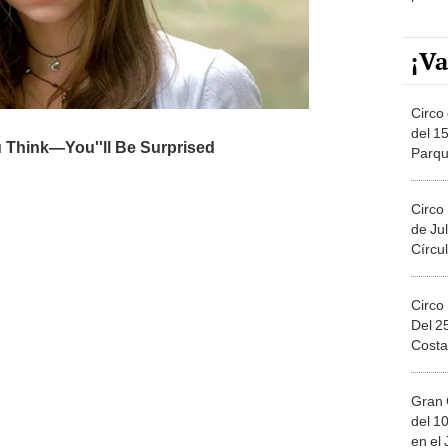
¡Va
Circo 
del 15
Parqu
Migue
Circo
de Jul
Círcul
Circo
Del 2
Costa
Gran 
del 10
en el