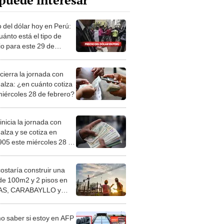
puede interesar
o del dólar hoy en Perú:
ánto está el tipo de
o para este 29 de
ro?
cierra la jornada con
 alza: ¿en cuánto cotiza
miércoles 28 de febrero?
inicia la jornada con
 alza y se cotiza en
905 este miércoles 28 de
ro
costaría construir una
de 100m2 y 2 pisos en
S, CARABAYLLO y
distritos de LIMA
TE
 saber si estoy en AFP