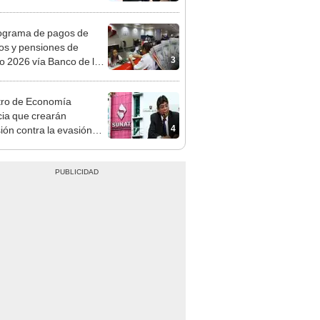
mentará en dos etapas
ograma de pagos de
os y pensiones de
3
o 2026 vía Banco de la
n: conoce las fechas de
ito
tro de Economía
ia que crearán
4
ión contra la evasión
aria