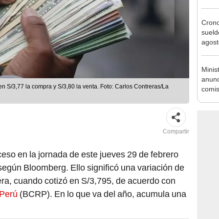
se au
Cron
sueld
agost
Nació
depós
Minis
anunc
comis
tribut
Compartir
ceso en la jornada de este jueves 29 de febrero
según Bloomberg. Ello significó una variación de
pera, cuando cotizó en S/3,795, de acuerdo con
 Perú
(BCRP). En lo que va del año, acumula una