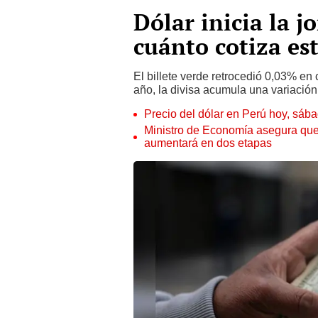
Dólar inicia la j
cuánto cotiza est
El billete verde retrocedió 0,03% en 
año, la divisa acumula una variació
Precio del dólar en Perú hoy, sáb
Ministro de Economía asegura que
aumentará en dos etapas