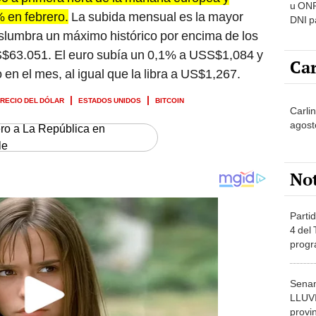
u ONP
 en febrero.
La subida mensual es la mayor
DNI p
pensi
islumbra un máximo histórico por encima de los
$63.051. El euro subía un 0,1% a USS$1,084 y
Car
en el mes, al igual que la libra a US$1,267.
RECIO DEL DÓLAR
ESTADOS UNIDOS
BITCOIN
Carli
agost
ero a La República en
le
No
Partid
4 del
progr
dónde
Senam
LLUV
provi