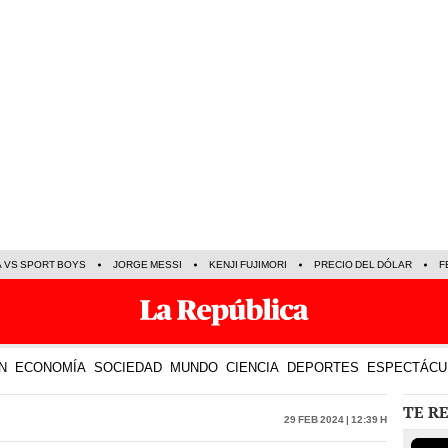
A VS SPORT BOYS
JORGE MESSI
KENJI FUJIMORI
PRECIO DEL DÓLAR
F
N
ECONOMÍA
SOCIEDAD
MUNDO
CIENCIA
DEPORTES
ESPECTÁCU
TE R
29 Feb 2024 | 12:39 h