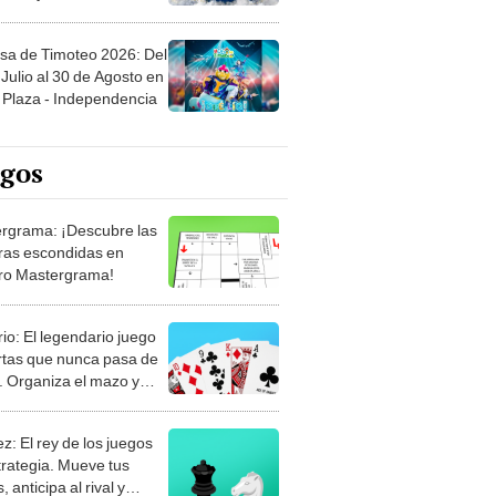
sa de Timoteo 2026: Del
Julio al 30 de Agosto en
Plaza - Independencia
egos
rgrama: ¡Descubre las
ras escondidas en
ro Mastergrama!
rio: El legendario juego
rtas que nunca pasa de
 Organiza el mazo y
stra tu habilidad.
z: El rey de los juegos
trategia. Mueve tus
, anticipa al rival y