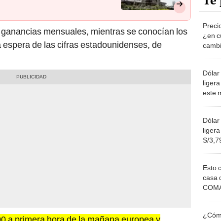
Te 
Preci
 ganancias mensuales, mientras se conocían los
¿en cu
a espera de las cifras estadounidenses, de
cambi
febre
Dólar 
ligera
este 
Dólar 
ligera
S/3,7
febre
Esto 
casa 
COMA
otros 
NOR
¿Cómo
00 a primera hora de la mañana europea y