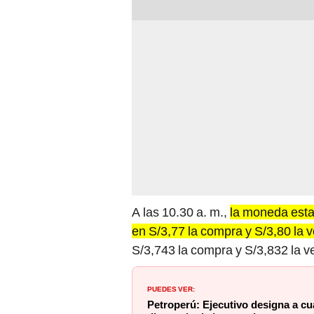
A las 10.30 a. m.,
la moneda esta
en S/3,77 la compra y S/3,80 la 
S/3,743 la compra y S/3,832 la v
PUEDES VER:
Petroperú: Ejecutivo designa a cu