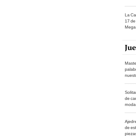
La Ca
17 de 
Mega 
Ju
Maste
palab
nuest
Solita
de ca
moda.
demue
Ajedre
de es
piezas