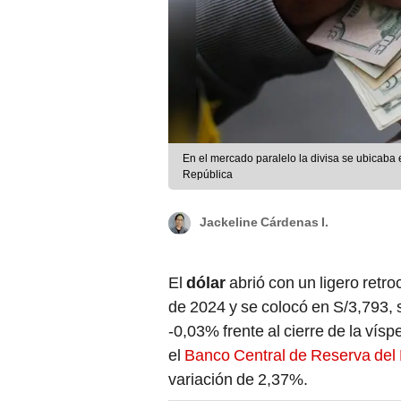
En el mercado paralelo la divisa se ubicaba en S/3,77 la compra y S/3,80 la venta. Foto: Carlos Contreras/La
República
Jackeline Cárdenas I.
El
dólar
abrió con un ligero retro
de 2024 y se colocó en S/3,793, 
-0,03% frente al cierre de la vís
el
Banco Central de Reserva del
variación de 2,37%.