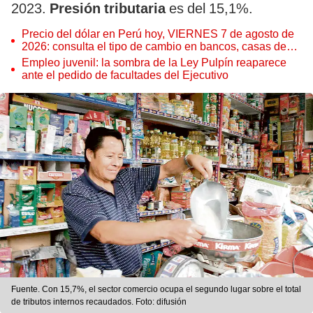
2023.
Presión tributaria
es del 15,1%.
Precio del dólar en Perú hoy, VIERNES 7 de agosto de
2026: consulta el tipo de cambio en bancos, casas de
cambio y plataformas digitales
Empleo juvenil: la sombra de la Ley Pulpín reaparece
ante el pedido de facultades del Ejecutivo
Fuente. Con 15,7%, el sector comercio ocupa el segundo lugar sobre el total
de tributos internos recaudados. Foto: difusión