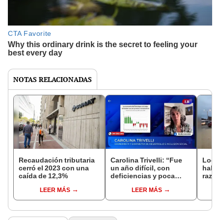
NOTAS RELACIONADAS
Recaudación tributaria
Carolina Trivelli: “Fue
Local
cerró el 2023 con una
un año difícil, con
habr
caída de 12,3%
deficiencias y poca
razón
maniobra"
func
LEER MÁS
LEER MÁS
Chic