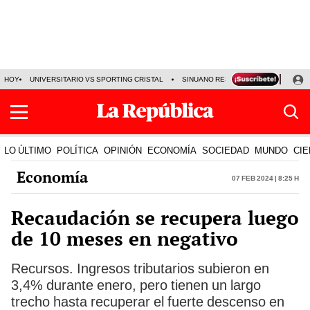
HOY
UNIVERSITARIO VS SPORTING CRISTAL
SINUANO RESULTADOS HOY
CA
LO ÚLTIMO
POLÍTICA
OPINIÓN
ECONOMÍA
SOCIEDAD
MUNDO
CIE
Economía
07 Feb 2024 | 8:25 h
Recaudación se recupera luego
de 10 meses en negativo
Recursos. Ingresos tributarios subieron en
3,4% durante enero, pero tienen un largo
trecho hasta recuperar el fuerte descenso en