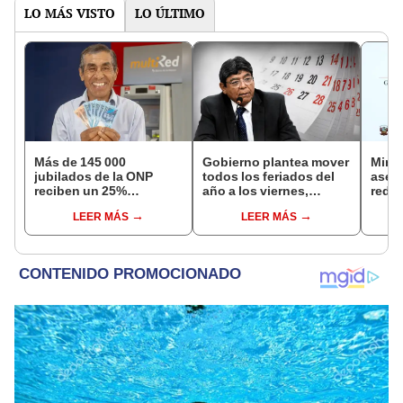
LO MÁS VISTO
LO ÚLTIMO
Más de 145 000
Gobierno plantea mover
Mini
jubilados de la ONP
todos los feriados del
aseg
reciben un 25%
año a los viernes,
reduc
adicional en su pensión
excepto 28 de julio,
suel
LEER MÁS
LEER MÁS
en agosto
Navidad y Año Nuevo
aume
etap