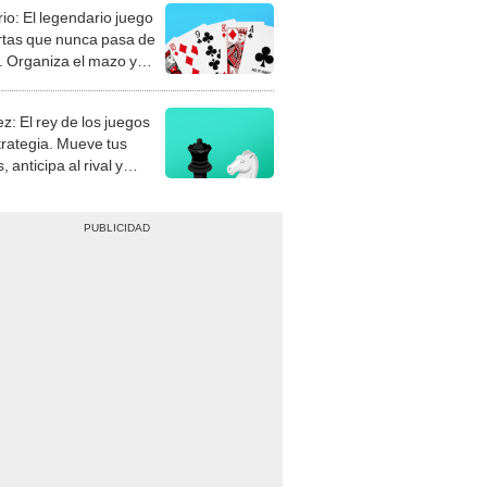
rio: El legendario juego
rtas que nunca pasa de
 Organiza el mazo y
stra tu habilidad.
z: El rey de los juegos
trategia. Mueve tus
, anticipa al rival y
gue el jaque mate.