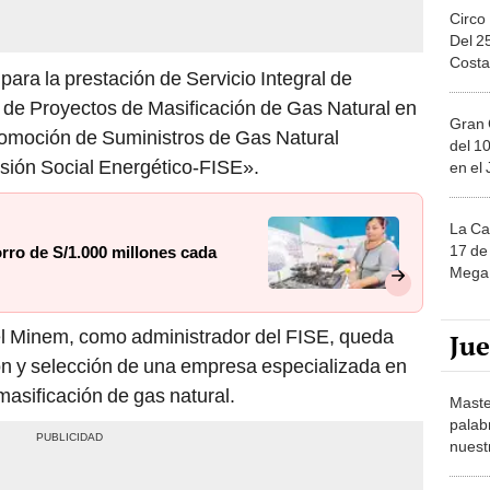
Circo
Del 2
Costa
ara la prestación de Servicio Integral de
ón de Proyectos de Masificación de Gas Natural en
Gran 
omoción de Suministros de Gas Natural
del 10
usión Social Energético-FISE».
en el
La Ca
17 de 
orro de S/1.000 millones cada
Mega 
el Minem, como administrador del FISE, queda
Ju
ación y selección de una empresa especializada en
masificación de gas natural.
Maste
palab
nuest