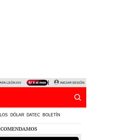
APA LEÓN XIV
NALDY SALDAÑA
INICIAR SESIÓN
LA BELLA LUZ
MAGALY MEDINA
HORÓS
LOS
DÓLAR
DATEC
BOLETÍN
ECOMENDAMOS