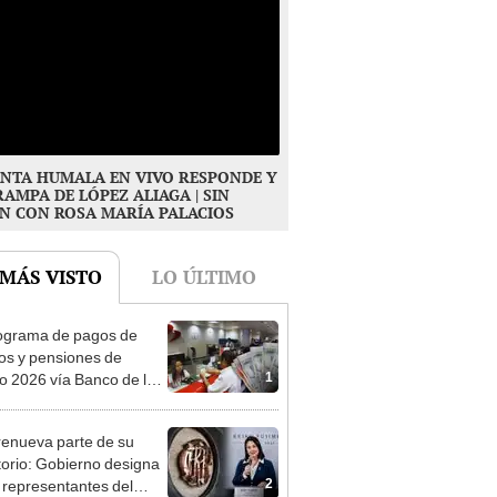
NTA HUMALA EN VIVO RESPONDE Y
RAMPA DE LÓPEZ ALIAGA | SIN
N CON ROSA MARÍA PALACIOS
 MÁS VISTO
LO ÚLTIMO
ograma de pagos de
os y pensiones de
1
o 2026 vía Banco de la
n: conoce las fechas de
ito
enueva parte de su
torio: Gobierno designa
2
s representantes del