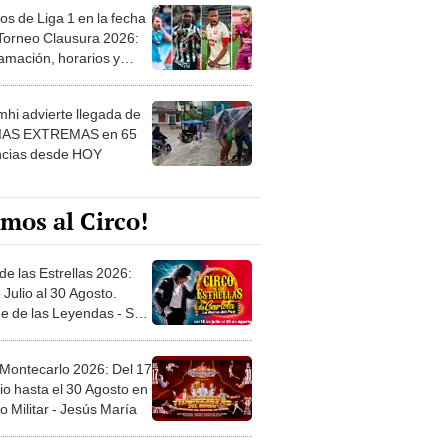
os de Liga 1 en la fecha
 Torneo Clausura 2026:
amación, horarios y
 ver
hi advierte llegada de
IAS EXTREMAS en 65
ncias desde HOY
mos al Circo!
de las Estrellas 2026:
 Julio al 30 Agosto.
e de las Leyendas - San
l
 Montecarlo 2026: Del 17
io hasta el 30 Agosto en
o Militar - Jesús María