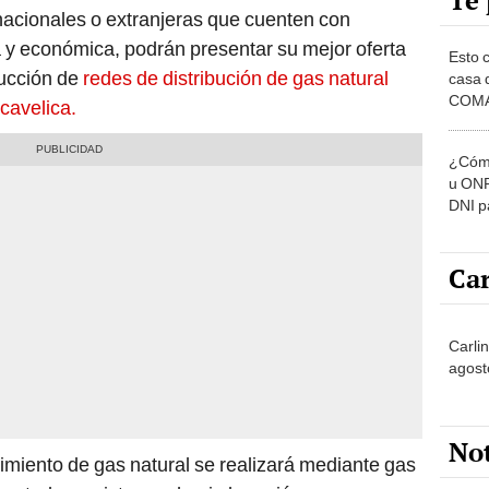
Te 
acionales o extranjeras que cuenten con
 y económica, podrán presentar su mejor oferta
Esto 
rucción de
redes de distribución de gas natural
casa 
COMA
cavelica.
otros 
NOR
¿Cómo
u ONP
DNI p
pensi
Car
Carli
agost
No
imiento de gas natural se realizará mediante gas