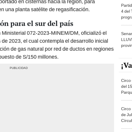
portado en cisternas hacia la región, para
Partid
n una planta satélite de regasificación.
4 del
progr
ón para el sur del país
dónde
 Ministerial 072-2023-MINEM/DM, oficializó el
Senam
LLUV
 2023, el cual contempla el desarrollo inicial
provi
bución de gas natural por red de ductos en regiones
upuesto de S/150 millones.
¡Va
Circo 
del 15
Parqu
Migue
Circo
de Jul
Círcul