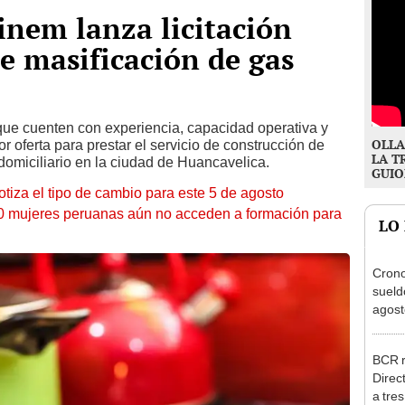
nem lanza licitación
de masificación de gas
ue cuenten con experiencia, capacidad operativa y
OLLA
 oferta para prestar el servicio de construcción de
LA T
 domiciliario en la ciudad de Huancavelica.
GUIO
otiza el tipo de cambio para este 5 de agosto
10 mujeres peruanas aún no acceden a formación para
LO
Cron
sueld
agost
Nació
depós
BCR r
Direc
a tre