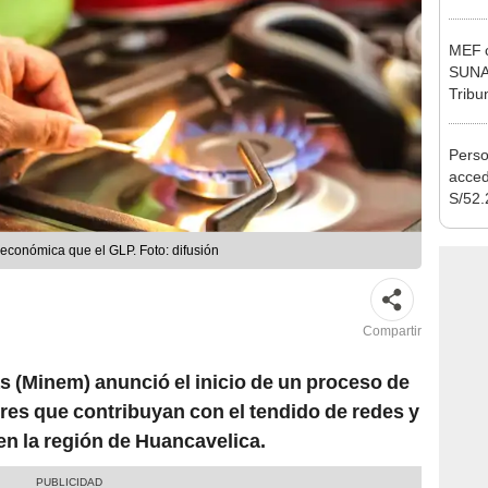
Ejecu
MEF c
SUNAT
Tribu
Perso
acced
S/52.
vivie
regla
 económica que el GLP. Foto: difusión
Compartir
as (Minem) anunció el inicio de un proceso de
ores que contribuyan con el tendido de redes y
 en la región de Huancavelica.