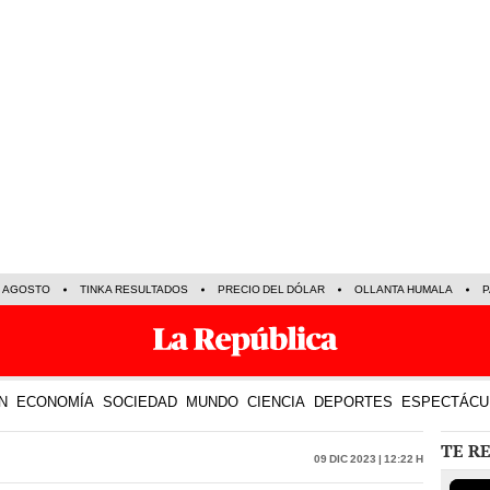
E AGOSTO
TINKA RESULTADOS
PRECIO DEL DÓLAR
OLLANTA HUMALA
P
N
ECONOMÍA
SOCIEDAD
MUNDO
CIENCIA
DEPORTES
ESPECTÁCU
TE R
09 Dic 2023 | 12:22 h