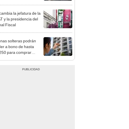
tivo
ambia la jefatura de la
 y la presidencia del
3
nal Fiscal
nas solteras podrán
er a bono de hasta
4
250 para comprar
nda tras nuevo
mento