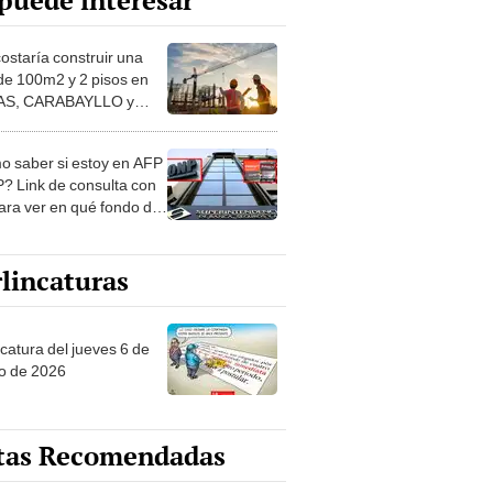
puede interesar
costaría construir una
de 100m2 y 2 pisos en
S, CARABAYLLO y
distritos de LIMA
TE
 saber si estoy en AFP
? Link de consulta con
ara ver en qué fondo de
ones estás
lincaturas
ncatura del jueves 6 de
o de 2026
tas Recomendadas