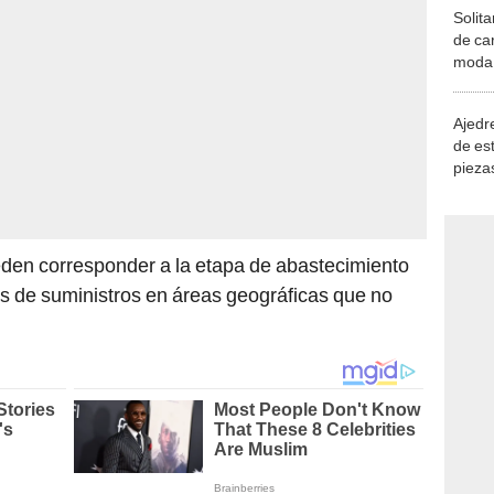
Solita
de ca
moda.
demue
Ajedre
de es
piezas
consi
den corresponder a la etapa de abastecimiento
 de suministros en áreas geográficas que no