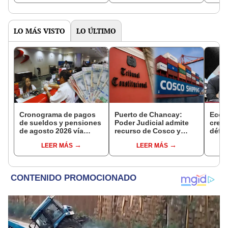
LO MÁS VISTO
LO ÚLTIMO
Cronograma de pagos
Puerto de Chancay:
Econ
de sueldos y pensiones
Poder Judicial admite
creci
de agosto 2026 vía
recurso de Cosco y
défic
Banco de la Nación:
disputa con Ositrán
2,9%
LEER MÁS
LEER MÁS
conoce las fechas de
llegará al Tribunal
depósito
Constitucional