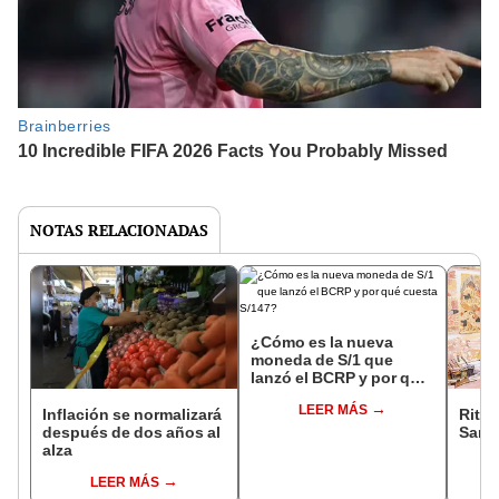
NOTAS RELACIONADAS
¿Cómo es la nueva
moneda de S/1 que
lanzó el BCRP y por qué
cuesta S/147?
LEER MÁS
Inflación se normalizará
Ritos
después de dos años al
Sarh
alza
LEER MÁS