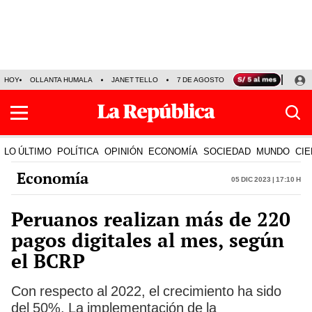
HOY
OLLANTA HUMALA
JANET TELLO
7 DE AGOSTO
TINKA RESULTADOS
LO ÚLTIMO
POLÍTICA
OPINIÓN
ECONOMÍA
SOCIEDAD
MUNDO
CIE
Economía
05 Dic 2023 | 17:10 h
Peruanos realizan más de 220
pagos digitales al mes, según
el BCRP
Con respecto al 2022, el crecimiento ha sido
del 50%. La implementación de la