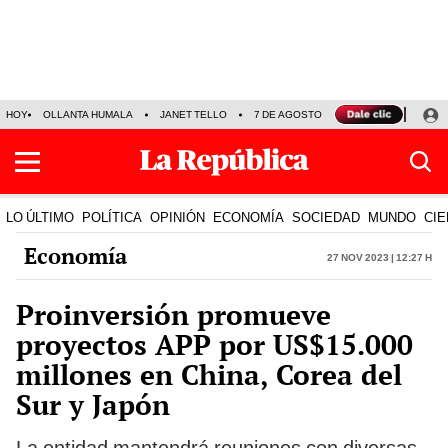
HOY
OLLANTA HUMALA
JANET TELLO
7 DE AGOSTO
TINKA RESULTADOS
LO ÚLTIMO
POLÍTICA
OPINIÓN
ECONOMÍA
SOCIEDAD
MUNDO
CIE
Economía
27 Nov 2023 | 12:27 h
Proinversión promueve
proyectos APP por US$15.000
millones en China, Corea del
Sur y Japón