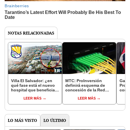
NOTAS RELACIONADAS
Villa El Salvador: ¿en
MTC: ProInversión
Gas n
qué fase está el nuevo
definirá esquema de
Proin
hospital que beneficiará
concesión de la Red
conve
a cerca de 1 millón de
Nacional Dorsal de Fibra
red e
LEER MÁS
LEER MÁS
personas?
Óptica
Moqu
LO MÁS VISTO
LO ÚLTIMO