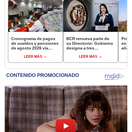
Cronograma de pagos
BCR renueva parte de
Prod
de sueldos y pensiones
su Directorio: Gobierno
en Pe
de agosto 2026 vía
designa a tres
año 
Banco de la Nación:
representantes del
recup
LEER MÁS
LEER MÁS
conoce las fechas de
Ejecutivo
depósito