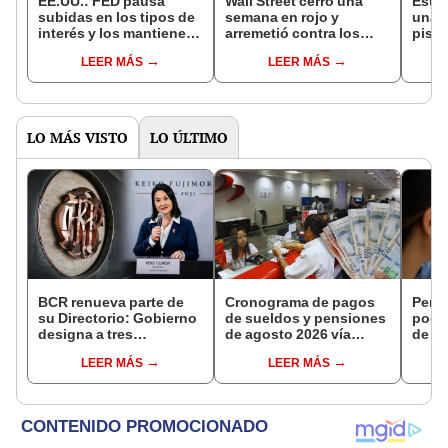
EE.UU.: FED pausa
Wall Street cerró una
Esto 
subidas en los tipos de
semana en rojo y
una c
interés y los mantiene
arremetió contra los
piso
en el nivel de 5,25% -
gigantes tecnológicos
CARA
LEER MÁS
LEER MÁS
5,50%
distr
NOR
LO MÁS VISTO
LO ÚLTIMO
BCR renueva parte de
Cronograma de pagos
Perso
su Directorio: Gobierno
de sueldos y pensiones
podr
designa a tres
de agosto 2026 vía
de ha
representantes del
Banco de la Nación:
compr
LEER MÁS
LEER MÁS
Ejecutivo
conoce las fechas de
nuev
depósito