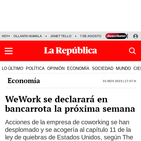
HOY
OLLANTA HUMALA
JANET TELLO
7 DE AGOSTO
TINKA RESULTADOS
LO ÚLTIMO
POLÍTICA
OPINIÓN
ECONOMÍA
SOCIEDAD
MUNDO
CIE
Economía
01 Nov 2023 | 17:07 h
WeWork se declarará en
bancarrota la próxima semana
Acciones de la empresa de coworking se han
desplomado y se acogería al capítulo 11 de la
ley de quiebras de Estados Unidos, según The