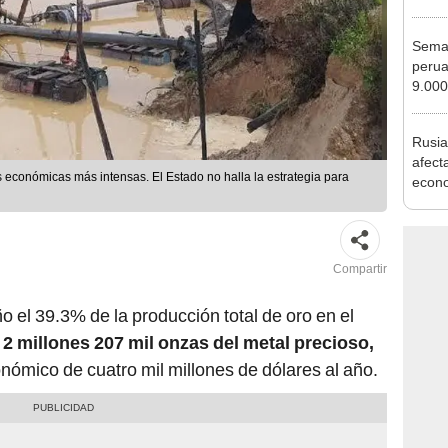
Nació
depós
Seman
perua
9.000
fresc
dest
Rusia
afecta
s económicas más intensas. El Estado no halla la estrategia para
econo
Compartir
o el 39.3% de la producción total de oro en el
2 millones 207 mil onzas del metal precioso,
ómico de cuatro mil millones de dólares al año.