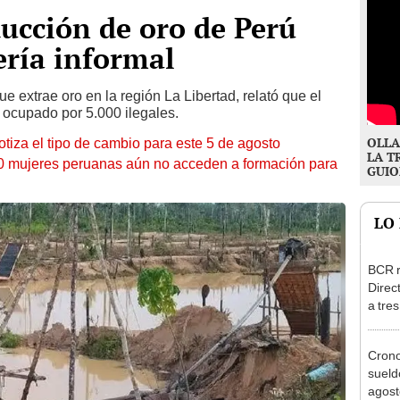
ucción de oro de Perú
ería informal
extrae oro en la región La Libertad, relató que el
ocupado por 5.000 ilegales.
OLLA
otiza el tipo de cambio para este 5 de agosto
LA T
10 mujeres peruanas aún no acceden a formación para
GUIO
LO
BCR r
Direc
a tre
Ejecu
Cron
sueld
agost