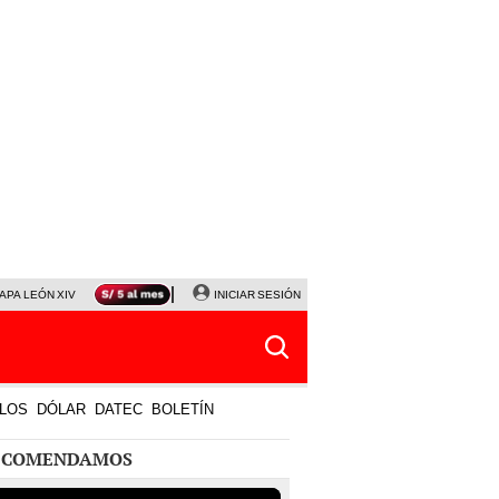
APA LEÓN XIV
NALDY SALDAÑA
INICIAR SESIÓN
LA BELLA LUZ
MAGALY MEDINA
HORÓS
LOS
DÓLAR
DATEC
BOLETÍN
ECOMENDAMOS