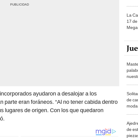
La Ca
17 de 
Mega 
Ju
Maste
palab
nuest
incorporados ayudaron a desalojar a los
Solita
de ca
an parte eran foráneos. “Al no tener cabida dentro
moda.
us lugares de origen. Con los que quedaron
demue
ó.
Ajedre
de es
piezas