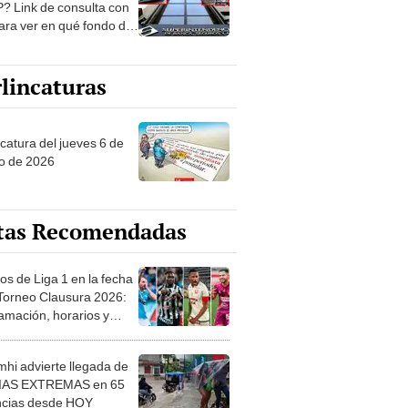
? Link de consulta con
ara ver en qué fondo de
ones estás
lincaturas
ncatura del jueves 6 de
o de 2026
tas Recomendadas
os de Liga 1 en la fecha
 Torneo Clausura 2026:
amación, horarios y
 ver
hi advierte llegada de
IAS EXTREMAS en 65
ncias desde HOY