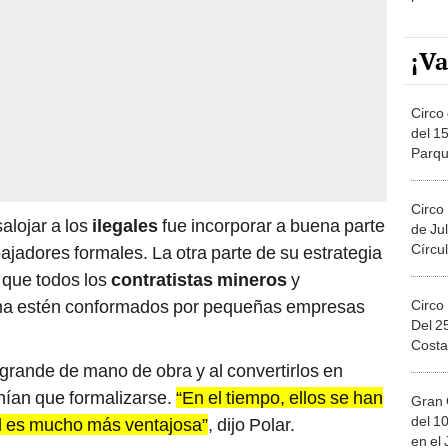
¡Va
Circo 
del 15
Parqu
Migue
Circo
alojar a los
ilegales
fue incorporar a buena parte
de Jul
Círcul
ajadores formales. La otra parte de su estrategia
 que todos los
contratistas mineros
y
mina estén conformados por pequeñas empresas
Circo
Del 2
Costa
rande de mano de obra y al convertirlos en
ían que formalizarse.
“En el tiempo, ellos se han
Gran 
del 10
d es mucho más ventajosa”
, dijo Polar.
en el