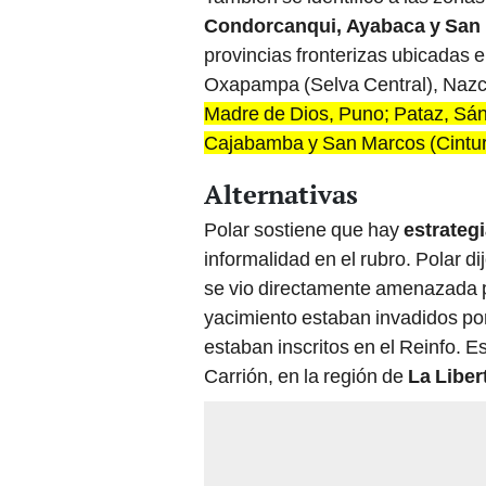
Condorcanqui, Ayabaca y San 
provincias fronterizas ubicadas e
Oxapampa (Selva Central), Nazc
Madre de Dios, Puno; Pataz, Sán
Cajabamba y San Marcos (Cintur
Alternativas
Polar sostiene que hay
estrateg
informalidad en el rubro. Polar
se vio directamente amenazada p
yacimiento estaban invadidos po
estaban inscritos en el Reinfo. E
Carrión, en la región de
La Liber