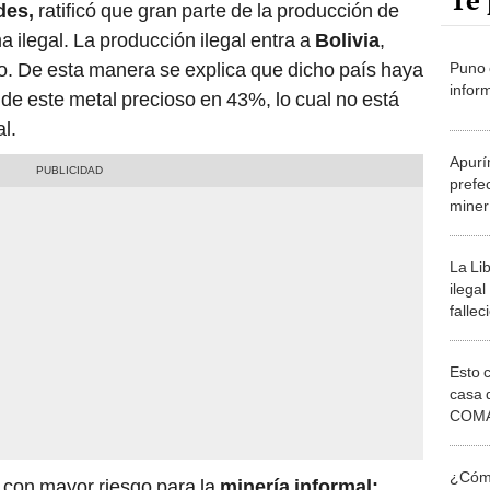
Te 
des,
ratificó que gran parte de la producción de
a ilegal. La producción ilegal entra a
Bolivia
,
o. De esta manera se explica que dicho país haya
Puno 
infor
e este metal precioso en 43%, lo cual no está
l.
Apurí
prefe
miner
La Li
ilegal
falle
Esto 
casa 
COMA
otros 
NOR
¿Cómo
s con mayor riesgo para la
minería informal: