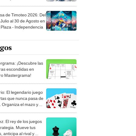
sa de Timoteo 2026: Del
Julio al 30 de Agosto en
Plaza - Independencia
egos
rgrama: ¡Descubre las
ras escondidas en
ro Mastergrama!
rio: El legendario juego
rtas que nunca pasa de
 Organiza el mazo y
stra tu habilidad.
z: El rey de los juegos
trategia. Mueve tus
, anticipa al rival y