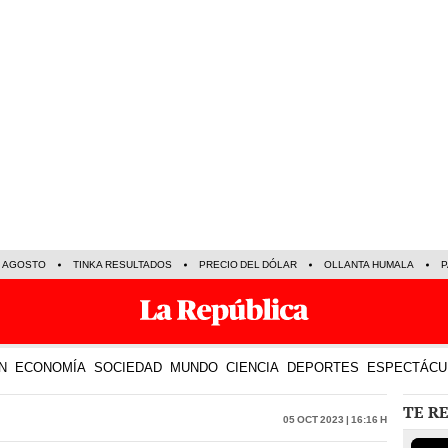
E AGOSTO
TINKA RESULTADOS
PRECIO DEL DÓLAR
OLLANTA HUMALA
P
N
ECONOMÍA
SOCIEDAD
MUNDO
CIENCIA
DEPORTES
ESPECTÁCU
TE R
05 Oct 2023 | 16:16 h