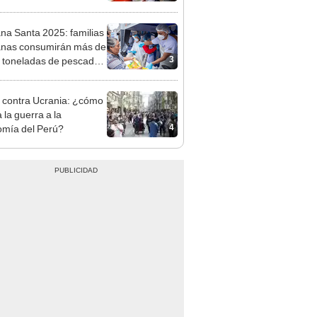
n: conoce las fechas de
ito
a Santa 2025: familias
nas consumirán más de
3
 toneladas de pescado
o, ¿que variedades
acan?
 contra Ucrania: ¿cómo
 la guerra a la
4
mía del Perú?