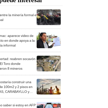
puede interesar
entre la minería formal e
mal
mac: aparece video de
cto en donde apoya a la
ía informal
bertad: reabren socavón
 El Toro donde
cieron 8 mineros
costaría construir una
de 100m2 y 2 pisos en
S, CARABAYLLO y
distritos de LIMA
TE
 saber si estoy en AFP