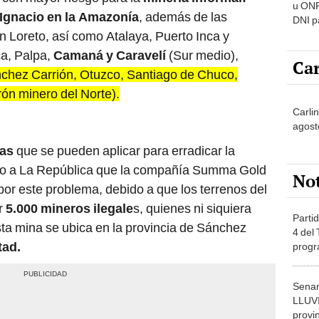
u ONP
Ignacio en la Amazonía
, además de las
DNI p
pensi
n Loreto, así como Atalaya, Puerto Inca y
a, Palpa,
Camaná y Caravelí
(Sur medio),
Car
chez Carrión, Otuzco, Santiago de Chuco,
ón minero del Norte).
Carli
agost
ias
que se pueden aplicar para erradicar la
 dijo a La República que la compañía Summa Gold
No
or este problema, debido a que los terrenos del
r
5.000 mineros ilegale
s, quienes ni siquiera
Partid
sta mina se ubica en la provincia de Sánchez
4 del
tad.
progr
dónde
Senam
LLUV
provi