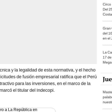
Circo
Del 2
Costa
Gran 
del 10
en el
La Ca
17 de 
Mega 
nica y la legalidad de esta normativa, y el hecho
citudes de fusión empresarial ratifica que el Perú
Ju
ractivo para las inversiones, en el marco de la
rcó el titular del Indecopi.
Maste
palab
nuest
ero a La República en