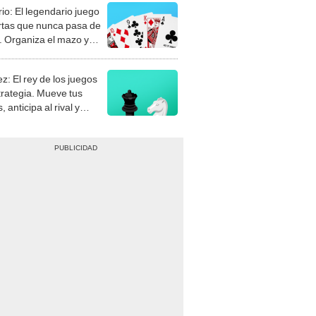
rio: El legendario juego
rtas que nunca pasa de
 Organiza el mazo y
stra tu habilidad.
z: El rey de los juegos
trategia. Mueve tus
, anticipa al rival y
gue el jaque mate.