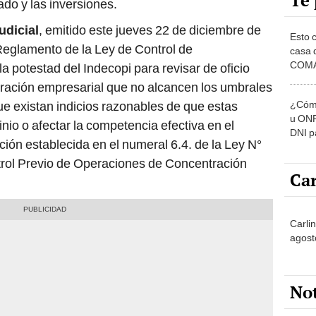
Te 
ado y las inversiones.
udicial
, emitido este jueves 22 de diciembre de
Esto 
 Reglamento de la Ley de Control de
casa 
COMA
la potestad del Indecopi para revisar de oficio
otros 
ración empresarial que no alcancen los umbrales
NOR
¿Cómo
ue existan indicios razonables de que estas
u ONP
io o afectar la competencia efectiva en el
DNI p
ción establecida en el numeral 6.4. de la Ley N°
pensi
trol Previo de Operaciones de Concentración
Car
Carlin
agost
No