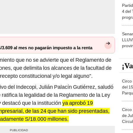
Partid
4 del
progr
dónde
Senam
LLUV
provi
/3.609 al mes no pagarán impuesto a la renta
miento que no se advierte que el Reglamento de
¡Va
nes, que delimita los alcances de la facultad de
recepto constitucional y/o legal alguno”.
Circo 
ivo del Indecopi, Julián Palacín Gutiérrez, saludó
del 15
Parqu
 ratifica la legalidad de la Reglamento de la Ley
Migue
 destacó que la institución
ya aprobó 19
Circo
presarial, de las 24 que han sido presentadas,
de Jul
madamente S/18.000 millones.
Círcul