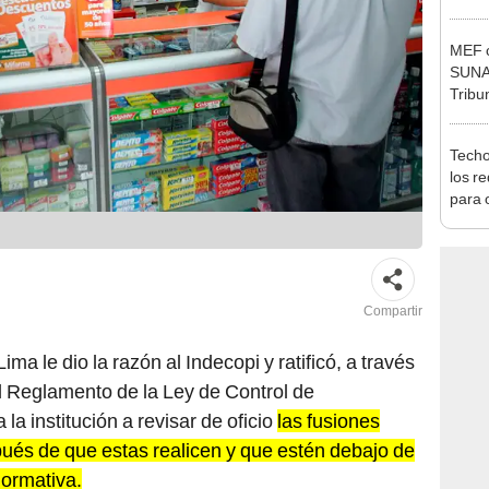
Ejecu
MEF c
SUNAT
Tribu
Techo
los r
para 
vivie
Compartir
ima le dio la razón al Indecopi y ratificó, a través
el Reglamento de la Ley de Control de
 la institución a revisar de oficio
las fusiones
ués de que estas realicen y que estén debajo de
normativa.