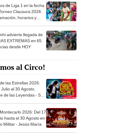
os de Liga 1 en la fecha
 Torneo Clausura 2026:
amación, horarios y
 ver
hi advierte llegada de
IAS EXTREMAS en 65
ncias desde HOY
mos al Circo!
de las Estrellas 2026:
 Julio al 30 Agosto.
e de las Leyendas - San
l
 Montecarlo 2026: Del 17
io hasta el 30 Agosto en
o Militar - Jesús María