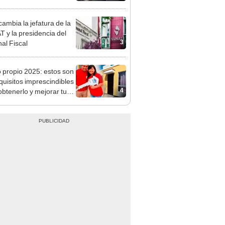
tivo
ambia la jefatura de la
 y la presidencia del
3
nal Fiscal
 propio 2025: estos son
equisitos imprescindibles
4
obtenerlo y mejorar tu
nda