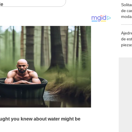
le
Solita
de ca
moda.
demue
Ajedre
de es
piezas
consi