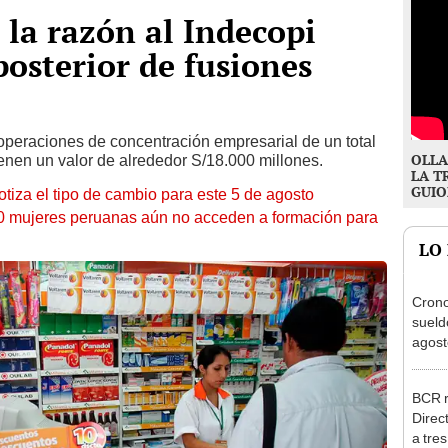
 la razón al Indecopi
posterior de fusiones
operaciones de concentración empresarial de un total
OLLA
enen un valor de alrededor S/18.000 millones.
LA T
GUIO
otiza el tipo de cambio para este 5 de agosto
10 mujeres peruanas aún no acceden a formación para
LO
Cron
sueld
agost
Nació
depós
BCR r
Direc
a tre