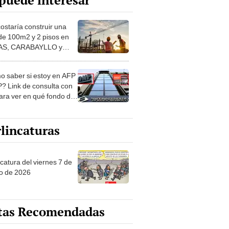
puede interesar
costaría construir una
de 100m2 y 2 pisos en
S, CARABAYLLO y
distritos de LIMA
TE
 saber si estoy en AFP
? Link de consulta con
ara ver en qué fondo de
ones estás
lincaturas
catura del viernes 7 de
o de 2026
tas Recomendadas