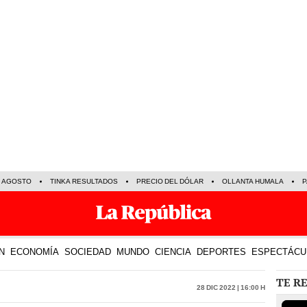
E AGOSTO
TINKA RESULTADOS
PRECIO DEL DÓLAR
OLLANTA HUMALA
P
N
ECONOMÍA
SOCIEDAD
MUNDO
CIENCIA
DEPORTES
ESPECTÁCU
TE R
28 Dic 2022 | 16:00 h