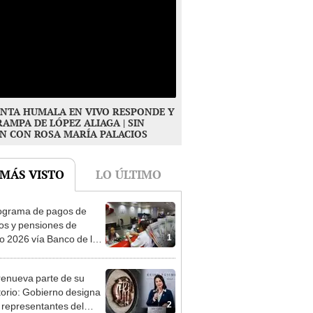
NTA HUMALA EN VIVO RESPONDE Y
RAMPA DE LÓPEZ ALIAGA | SIN
N CON ROSA MARÍA PALACIOS
 MÁS VISTO
LO ÚLTIMO
ograma de pagos de
os y pensiones de
1
o 2026 vía Banco de la
n: conoce las fechas de
ito
enueva parte de su
torio: Gobierno designa
2
s representantes del