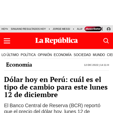
HOY
SINUANO RESULTADOS HOY
JORGE MESSI
ALIANZA LIMA VS SPORT BO
LO ÚLTIMO
POLÍTICA
OPINIÓN
ECONOMÍA
SOCIEDAD
MUNDO
CIE
Economía
12 Dic 2022 | 14:11 h
Dólar hoy en Perú: cuál es el
tipo de cambio para este lunes
12 de diciembre
El Banco Central de Reserva (BCR) reportó
que el precio del dólar hoy, lunes 12 de