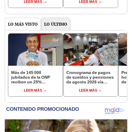
LEER MÁS
LEER MÁS
distritos de LIMA
pensiones estás
NORTE
LO MÁS VISTO
LO ÚLTIMO
Más de 145 000
Cronograma de pagos
Preci
jubilados de la ONP
de sueldos y pensiones
hoy, 
reciben un 25%
de agosto 2026 vía
de 20
adicional en su pensión
Banco de la Nación:
de c
LEER MÁS
LEER MÁS
en agosto
conoce las fechas de
casa
depósito
plata