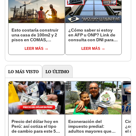
Esto costaría construir
¿Cómo saber si estoy
una casa de 100m2 y 2
en AFP u ONP? Link de
pisos en COMAS,
consulta con DNI para
CARABAYLLO y otros
ver en qué fondo de
LEER MÁS
LEER MÁS
distritos de LIMA
pensiones estás
NORTE
LO MÁS VISTO
LO ÚLTIMO
Precio del dólar hoy en
Exoneración del
Ciné
Perú: así cotiza el tipo
impuesto predial:
¿cóm
de cambio para este 5
adultos mayores que
el nu
de agosto
cumplan 60 años en
Miraf