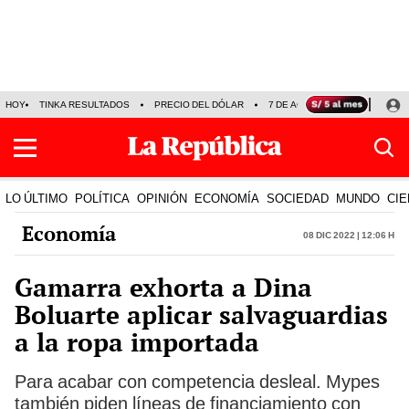
HOY
TINKA RESULTADOS
PRECIO DEL DÓLAR
7 DE AGOSTO
OLLANTA H
LO ÚLTIMO
POLÍTICA
OPINIÓN
ECONOMÍA
SOCIEDAD
MUNDO
CIE
Economía
08 Dic 2022 | 12:06 h
Gamarra exhorta a Dina
Boluarte aplicar salvaguardias
a la ropa importada
Para acabar con competencia desleal. Mypes
también piden líneas de financiamiento con