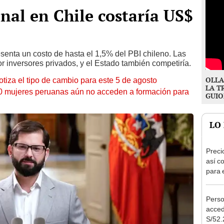
nal en Chile costaría US$
senta un costo de hasta el 1,5% del PBI chileno. Las
 inversores privados, y el Estado también competiría.
OLLA
otiza el tipo de cambio para este 5 de agosto
LA T
10 mujeres peruanas aún no acceden a formación para
GUIO
LO
Preci
así co
para 
Perso
acced
S/52.