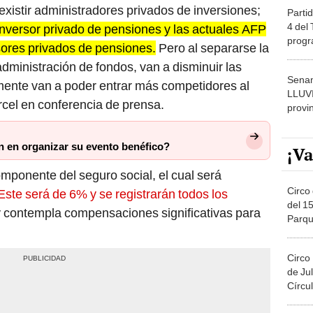
existir administradores privados de inversiones;
Partid
4 del
l inversor privado de pensiones y las actuales AFP
progr
sores privados de pensiones.
Pero al separarse la
dónde
dministración de fondos, van a disminuir las
Senam
mente van a poder entrar más competidores al
LLUV
rcel en conferencia de prensa.
provi
n en organizar su evento benéfico?
¡Va
mponente del seguro social, el cual será
Circo 
Este será de 6% y se registrarán todos los
del 15
y contempla compensaciones significativas para
Parqu
Migue
Circo
de Jul
Círcul