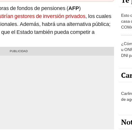
Te 
oras de fondos de pensiones (
AFP
)
Esto 
tirían gestores de inversión privados
, los cuales
casa 
sionales. Además, habrá una alternativa pública;
COMA
de que el Estado también pueda competir a
otros 
NOR
¿Cómo
u ONP
DNI p
pensi
Car
Carli
de ag
No