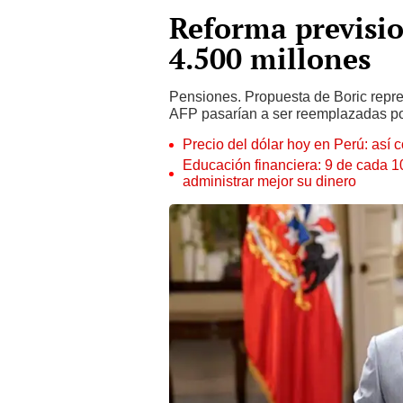
Reforma previsio
4.500 millones
Pensiones. Propuesta de Boric repre
AFP pasarían a ser reemplazadas por
Precio del dólar hoy en Perú: así c
Educación financiera: 9 de cada 
administrar mejor su dinero