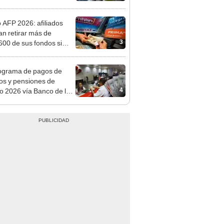
nda tras nuevo
mento
o AFP 2026: afiliados
an retirar más de
3
600 de sus fondos si
reso aprueba nuevo
cto de ley de 4 UIT
ograma de pagos de
os y pensiones de
4
o 2026 vía Banco de la
n: conoce las fechas de
ito