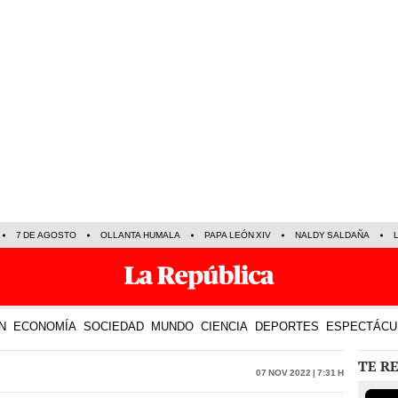
7 DE AGOSTO
OLLANTA HUMALA
PAPA LEÓN XIV
NALDY SALDAÑA
N
ECONOMÍA
SOCIEDAD
MUNDO
CIENCIA
DEPORTES
ESPECTÁCU
TE R
07 Nov 2022 | 7:31 h