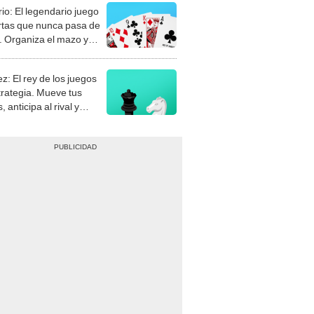
rio: El legendario juego
rtas que nunca pasa de
 Organiza el mazo y
stra tu habilidad.
z: El rey de los juegos
trategia. Mueve tus
, anticipa al rival y
gue el jaque mate.