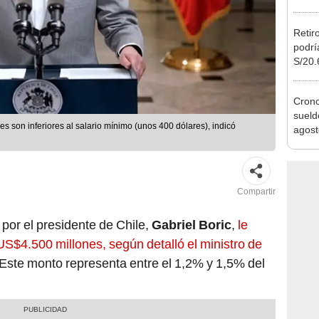
vivie
regla
Retir
podrí
S/20.
Cong
proye
Cron
sueld
es son inferiores al salario mínimo (unos 400 dólares), indicó
agost
Nació
depós
Compartir
 por el presidente de Chile,
Gabriel Boric
,
le
US$4.500 millones, según detalló el ministro de
 Este monto representa entre el 1,2% y 1,5% del