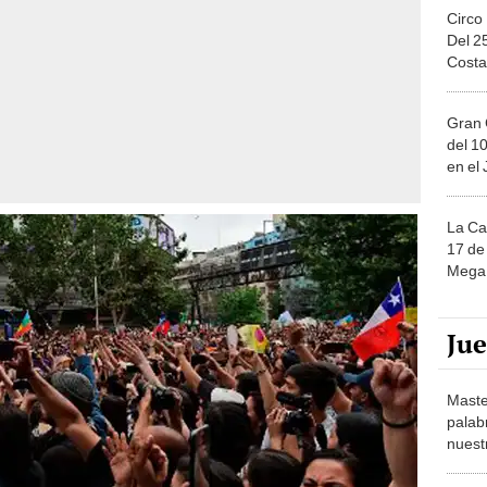
Circo
Del 2
Costa
Gran 
del 10
en el
La Ca
17 de 
Mega 
Ju
Maste
palab
nuest