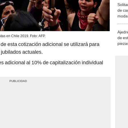
Solita
de ca
moda.
demue
Ajedre
stas en Chile 2019. Foto: AFP.
de es
piezas
de esta cotización adicional se utilizará para
consi
 jubilados actuales.
 adicional al 10% de capitalización individual