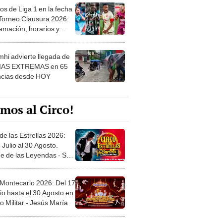
os de Liga 1 en la fecha
 Torneo Clausura 2026:
amación, horarios y
 ver
hi advierte llegada de
IAS EXTREMAS en 65
ncias desde HOY
mos al Circo!
de las Estrellas 2026:
 Julio al 30 Agosto.
e de las Leyendas - San
l
 Montecarlo 2026: Del 17
io hasta el 30 Agosto en
o Militar - Jesús María