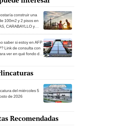
puede interesar
costaría construir una
de 100m2 y 2 pisos en
S, CARABAYLLO y
distritos de LIMA
TE
 saber si estoy en AFP
? Link de consulta con
ara ver en qué fondo de
ones estás
lincaturas
ncatura del miércoles 5
osto de 2026
tas Recomendadas