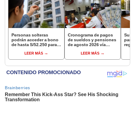
Personas solteras
Cronograma de pagos
Suna
podrán acceder a bono
de sueldos y pensiones
para 
de hasta S/52.250 para
de agosto 2026 vía
regl
comprar vivienda tras
Banco de la Nación:
edifi
LEER MÁS
LEER MÁS
nuevo reglamento
conoce las fechas de
podrá
depósito
trámi