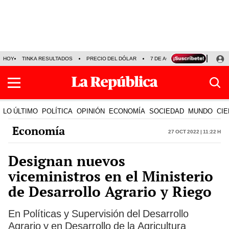
HOY
TINKA RESULTADOS
PRECIO DEL DÓLAR
7 DE AGOSTO
OLLANTA H
LO ÚLTIMO
POLÍTICA
OPINIÓN
ECONOMÍA
SOCIEDAD
MUNDO
CIE
Economía
27 Oct 2022 | 11:22 h
Designan nuevos
viceministros en el Ministerio
de Desarrollo Agrario y Riego
En Políticas y Supervisión del Desarrollo
Agrario y en Desarrollo de la Agricultura