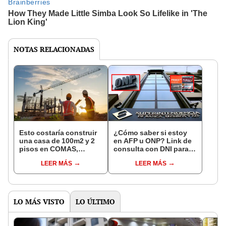
NOTAS RELACIONADAS
Esto costaría construir
¿Cómo saber si estoy
una casa de 100m2 y 2
en AFP u ONP? Link de
pisos en COMAS,
consulta con DNI para
CARABAYLLO y otros
ver en qué fondo de
LEER MÁS
LEER MÁS
distritos de LIMA
pensiones estás
NORTE
LO MÁS VISTO
LO ÚLTIMO