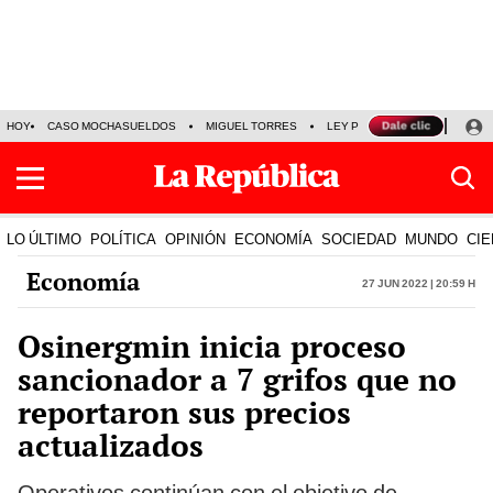
HOY
CASO MOCHASUELDOS
MIGUEL TORRES
LEY PULPÍN
PRECIO DEL
LO ÚLTIMO
POLÍTICA
OPINIÓN
ECONOMÍA
SOCIEDAD
MUNDO
CIE
Economía
27 Jun 2022 | 20:59 h
Osinergmin inicia proceso
sancionador a 7 grifos que no
reportaron sus precios
actualizados