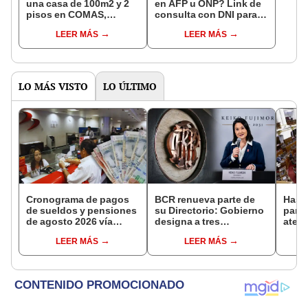
una casa de 100m2 y 2
en AFP u ONP? Link de
pisos en COMAS,
consulta con DNI para
CARABAYLLO y otros
ver en qué fondo de
LEER MÁS
LEER MÁS
distritos de LIMA
pensiones estás
NORTE
LO MÁS VISTO
LO ÚLTIMO
Cronograma de pagos
BCR renueva parte de
Hasta
de sueldos y pensiones
su Directorio: Gobierno
para
de agosto 2026 vía
designa a tres
atent
Banco de la Nación:
representantes del
comp
LEER MÁS
LEER MÁS
conoce las fechas de
Ejecutivo
depósito