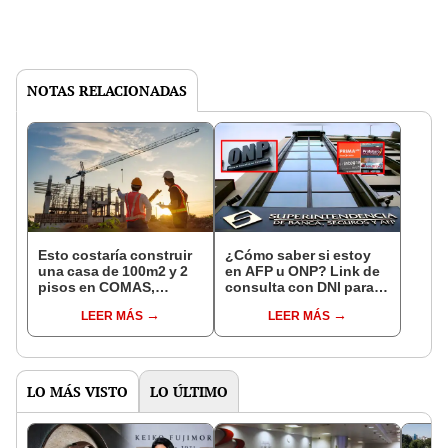
NOTAS RELACIONADAS
Esto costaría construir
¿Cómo saber si estoy
una casa de 100m2 y 2
en AFP u ONP? Link de
pisos en COMAS,
consulta con DNI para
CARABAYLLO y otros
ver en qué fondo de
LEER MÁS
LEER MÁS
distritos de LIMA
pensiones estás
NORTE
LO MÁS VISTO
LO ÚLTIMO