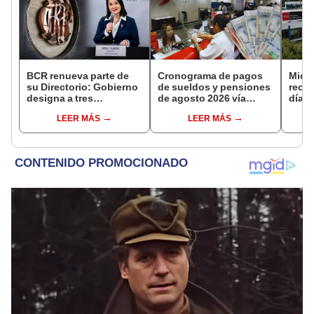
BCR renueva parte de
Cronograma de pagos
Midag
su Directorio: Gobierno
de sueldos y pensiones
reorg
designa a tres
de agosto 2026 vía
días:
representantes del
Banco de la Nación:
medi
LEER MÁS
LEER MÁS
Ejecutivo
conoce las fechas de
podrí
depósito