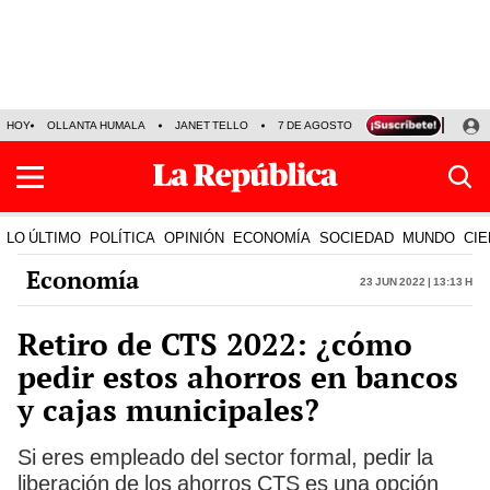
HOY
OLLANTA HUMALA
JANET TELLO
7 DE AGOSTO
TINKA RESULTADOS
LO ÚLTIMO
POLÍTICA
OPINIÓN
ECONOMÍA
SOCIEDAD
MUNDO
CIE
Economía
23 Jun 2022 | 13:13 h
Retiro de CTS 2022: ¿cómo
pedir estos ahorros en bancos
y cajas municipales?
Si eres empleado del sector formal, pedir la
liberación de los ahorros CTS es una opción