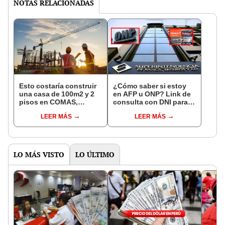
NOTAS RELACIONADAS
Esto costaría construir
¿Cómo saber si estoy
una casa de 100m2 y 2
en AFP u ONP? Link de
pisos en COMAS,
consulta con DNI para
CARABAYLLO y otros
ver en qué fondo de
LEER MÁS
LEER MÁS
distritos de LIMA
pensiones estás
NORTE
LO MÁS VISTO
LO ÚLTIMO