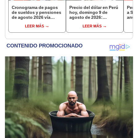
Cronograma de pagos
Precio del dólar en Perú
Pensi
de sueldos y pensiones
hoy, domingo 9 de
a S/7
de agosto 2026 vía
agosto de 2026:
anunc
Banco de la Nación:
consulta el tipo de
en su
LEER MÁS
LEER MÁS
conoce las fechas de
cambio en bancos,
Naci
depósito
casas de cambio y
plataformas digitales