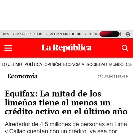
HOY
TINKA RESULTADOS
ALEJANDRO TOLEDO
KENJI FUJIMORI
PRECIO
LO ÚLTIMO
POLÍTICA
OPINIÓN
ECONOMÍA
SOCIEDAD
MUNDO
CIE
Economía
07 Jun 2022 | 15:46 h
Equifax: La mitad de los
limeños tiene al menos un
crédito activo en el último año
Alrededor de 4,5 millones de personas en Lima
y Callao cuentan con un crédito, ya sea por