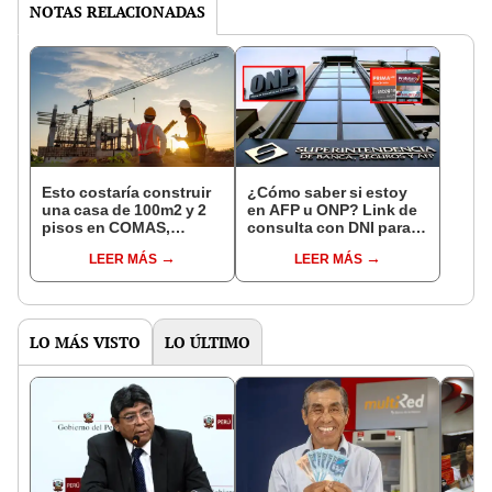
NOTAS RELACIONADAS
Esto costaría construir
¿Cómo saber si estoy
una casa de 100m2 y 2
en AFP u ONP? Link de
pisos en COMAS,
consulta con DNI para
CARABAYLLO y otros
ver en qué fondo de
LEER MÁS
LEER MÁS
distritos de LIMA
pensiones estás
NORTE
LO MÁS VISTO
LO ÚLTIMO