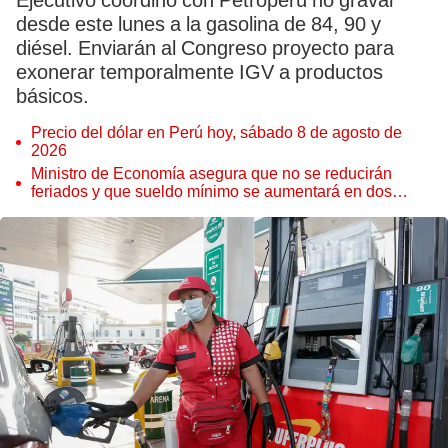
Ejecutivo coordinó con Petroperú no gravar
desde este lunes a la gasolina de 84, 90 y
diésel. Enviarán al Congreso proyecto para
exonerar temporalmente IGV a productos
básicos.
Precio del dólar en Perú hoy, sábado 8 de agosto de
2026
Ministro de Economía asegura que no se reducirán
feriados y que sueldo mínimo se aumentará en dos
etapas