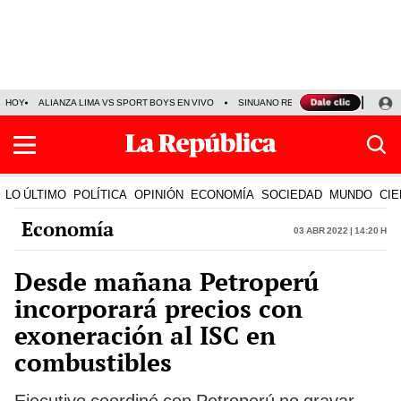
HOY
ALIANZA LIMA VS SPORT BOYS EN VIVO
SINUANO RESULTADOS HOY
JO
LO ÚLTIMO
POLÍTICA
OPINIÓN
ECONOMÍA
SOCIEDAD
MUNDO
CIE
Economía
03 Abr 2022 | 14:20 h
Desde mañana Petroperú
incorporará precios con
exoneración al ISC en
combustibles