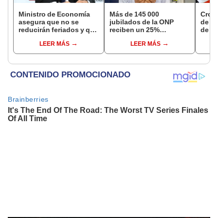
Ministro de Economía
Más de 145 000
Cron
asegura que no se
jubilados de la ONP
de s
reducirán feriados y que
reciben un 25%
de ag
sueldo mínimo se
adicional en su pensión
Banco
LEER MÁS
LEER MÁS
aumentará en dos
en agosto
conoc
etapas
depó