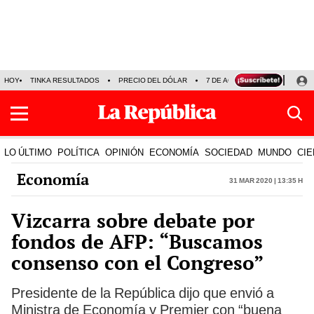
HOY
TINKA RESULTADOS
PRECIO DEL DÓLAR
7 DE AGOSTO
OLLANTA H
LO ÚLTIMO
POLÍTICA
OPINIÓN
ECONOMÍA
SOCIEDAD
MUNDO
CIE
Economía
31 Mar 2020 | 13:35 h
Vizcarra sobre debate por
fondos de AFP: “Buscamos
consenso con el Congreso”
Presidente de la República dijo que envió a
Ministra de Economía y Premier con “buena