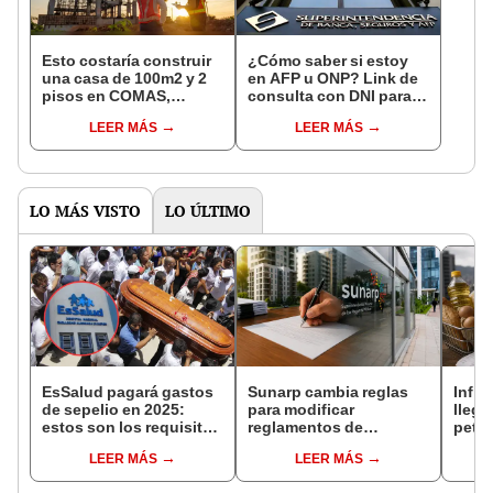
Esto costaría construir
¿Cómo saber si estoy
una casa de 100m2 y 2
en AFP u ONP? Link de
pisos en COMAS,
consulta con DNI para
CARABAYLLO y otros
ver en qué fondo de
LEER MÁS
LEER MÁS
distritos de LIMA
pensiones estás
NORTE
LO MÁS VISTO
LO ÚLTIMO
EsSalud pagará gastos
Sunarp cambia reglas
Infla
de sepelio en 2025:
para modificar
llega
estos son los requisitos
reglamentos de
petró
y quiénes pueden
edificios: propietarios
trans
LEER MÁS
LEER MÁS
recibir este apoyo
podrán ahorrar en
vida
económico en el Perú
trámites notariales