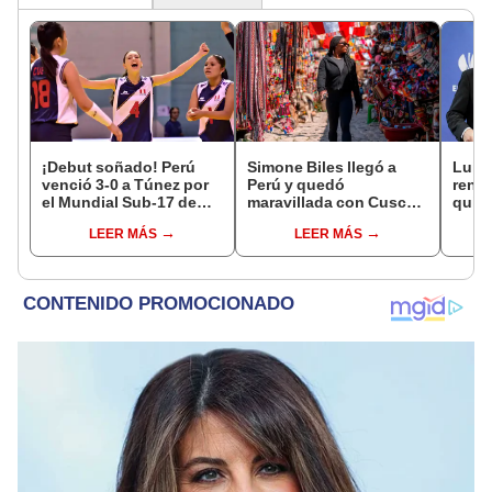
¡Debut soñado! Perú
Simone Biles llegó a
Luis 
venció 3-0 a Túnez por
Perú y quedó
renun
el Mundial Sub-17 de
maravillada con Cusco:
quien
Vóley 2026
"Estoy encantada con
funci
LEER MÁS
LEER MÁS
lo hermoso que es este
en M
país"