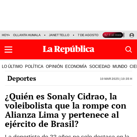
HOY
OLLANTA HUMALA
JANET TELLO
7 DE AGOSTO
TINKA RESULTADOS
LO ÚLTIMO
POLÍTICA
OPINIÓN
ECONOMÍA
SOCIEDAD
MUNDO
CIE
Deportes
10 Mar 2025 | 10:35 h
¿Quién es Sonaly Cidrao, la
voleibolista que la rompe con
Alianza Lima y pertenece al
ejército de Brasil?