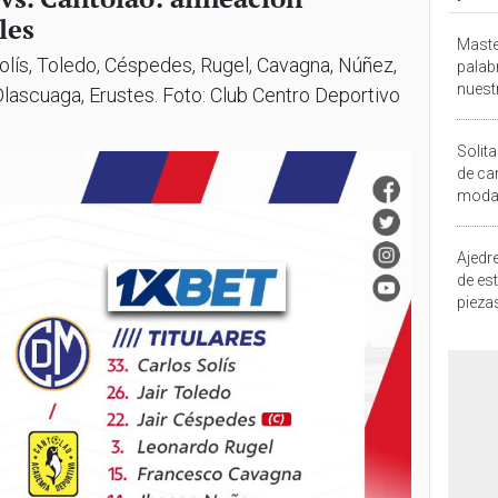
les
Maste
Solís, Toledo, Céspedes, Rugel, Cavagna, Núñez,
palab
nuest
 Olascuaga, Erustes. Foto: Club Centro Deportivo
Solita
de ca
moda.
demue
Ajedre
de es
piezas
consi