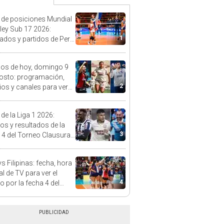
 de posiciones Mundial
ley Sub 17 2026:
1
tados y partidos de Perú
se de grupos
dos de hoy, domingo 9
osto: programación,
2
ios y canales para ver
l EN VIVO
 de la Liga 1 2026:
dos y resultados de la
3
 4 del Torneo Clausura y
iones del Acumulado
s Filipinas: fecha, hora
al de TV para ver el
4
o por la fecha 4 del
al sub 17 de Vóley 2026