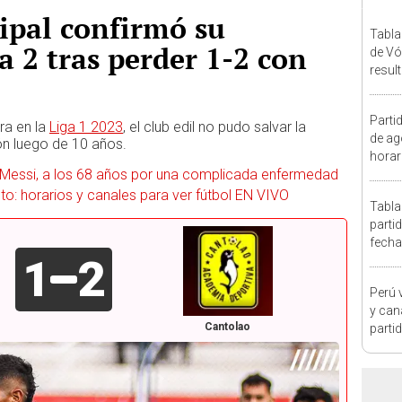
ipal confirmó su
Tabla
a 2 tras perder 1-2 con
de Vó
resul
en fa
Parti
ra en la
Liga 1 2023
, el club edil no pudo salvar la
de ag
ón luego de 10 años.
horar
 Messi, a los 68 años por una complicada enfermedad
fútbo
o: horarios y canales para ver fútbol EN VIVO
Tabla
parti
fecha
1
2
posic
Perú v
y can
Cantolao
partid
Mundi