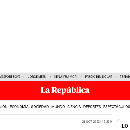
VS SPORT BOYS
JORGE MESSI
KENJI FUJIMORI
PRECIO DEL DÓLAR
FERIA
NIÓN
ECONOMÍA
SOCIEDAD
MUNDO
CIENCIA
DEPORTES
ESPECTÁCULO
28 Oct 2023 | 17:23 h
LO