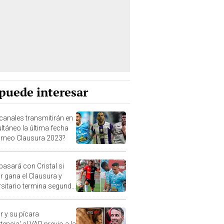
puede interesar
canales transmitirán en
ltáneo la última fecha
orneo Clausura 2023?
pasará con Cristal si
r gana el Clausura y
rsitario termina segundo
cumulado?
r y su pícara
tencia' al VAR previo a la