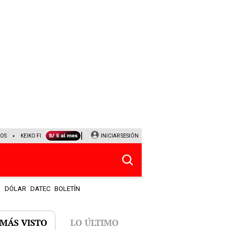
DOS
KEIKO FUJIMORI
NALDY SALDAÑA
INICIAR SESIÓN
JAVIER MILEI
PARTIDOS DE HOY
S
DÓLAR
DATEC
BOLETÍN
 MÁS VISTO
LO ÚLTIMO