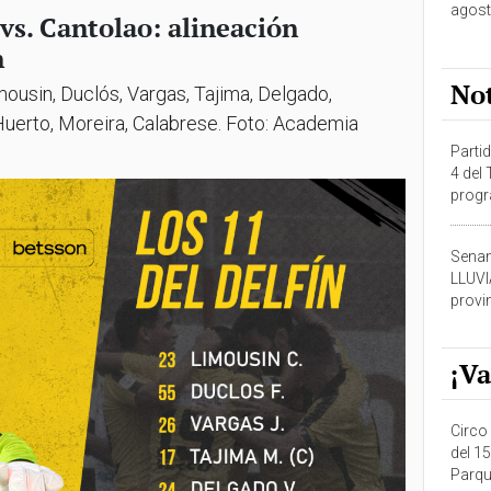
agost
vs. Cantolao: alineación
n
No
mousin, Duclós, Vargas, Tajima, Delgado,
Huerto, Moreira, Calabrese. Foto: Academia
Partid
4 del
progr
dónde
Senam
LLUV
provi
¡Va
Circo 
del 15
Parqu