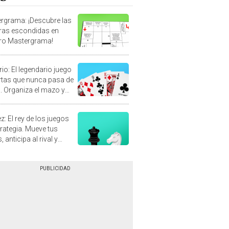
rgrama: ¡Descubre las
ras escondidas en
ro Mastergrama!
rio: El legendario juego
rtas que nunca pasa de
 Organiza el mazo y
stra tu habilidad.
z: El rey de los juegos
trategia. Mueve tus
, anticipa al rival y
gue el jaque mate.