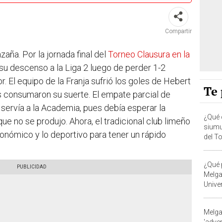
Compartir
zaña. Por la jornada final del
Torneo Clausura en la
ó su descenso a la Liga 2 luego de perder 1-2
r. El equipo de la Franja sufrió los goles de Hebert
Te 
s consumaron su suerte. El empate parcial de
 servía a la Academia, pues debía esperar la
¿Qué 
ue no se produjo. Ahora, el tradicional club limeño
siumu
onómico y lo deportivo para tener un rápido
del T
¿Qué 
Melga
Unive
del a
Melga
'adver