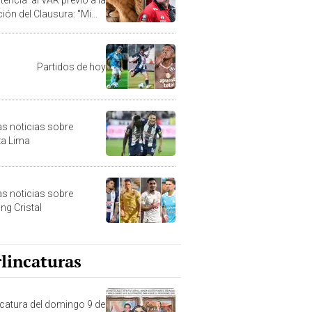
ción del Clausura: "Mi
ra chamba"
Partidos de hoy
as noticias sobre
za Lima
as noticias sobre
ng Cristal
lincaturas
ncatura del domingo 9 de