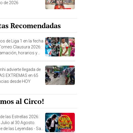
o de 2026
tas Recomendadas
os de Liga 1 en la fecha
 Torneo Clausura 2026:
amación, horarios y
 ver
hi advierte llegada de
IAS EXTREMAS en 65
ncias desde HOY
mos al Circo!
de las Estrellas 2026:
 Julio al 30 Agosto.
e de las Leyendas - San