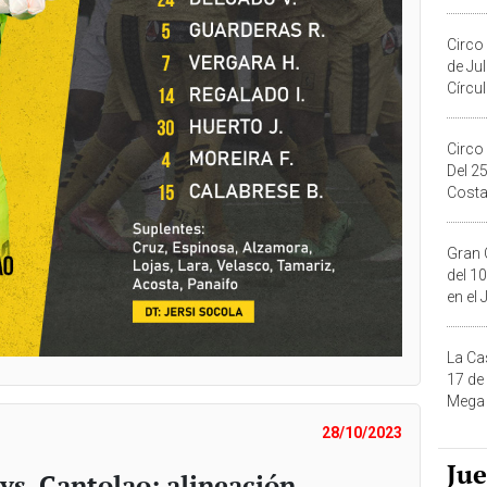
Migue
Circo
de Ju
Círcul
Circo
Del 2
Costa
Gran 
del 10
en el
La Ca
17 de
Mega 
28/10/2023
Ju
vs. Cantolao: alineación