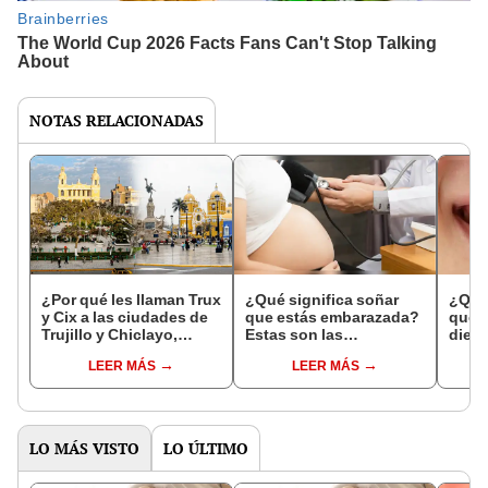
NOTAS RELACIONADAS
¿Por qué les llaman Trux
¿Qué significa soñar
¿Qué 
y Cix a las ciudades de
que estás embarazada?
que s
Trujillo y Chiclayo,
Estas son las
dien
respectivamente?
interpretaciones más
Inter
LEER MÁS
LEER MÁS
comunes
psico
expl
LO MÁS VISTO
LO ÚLTIMO