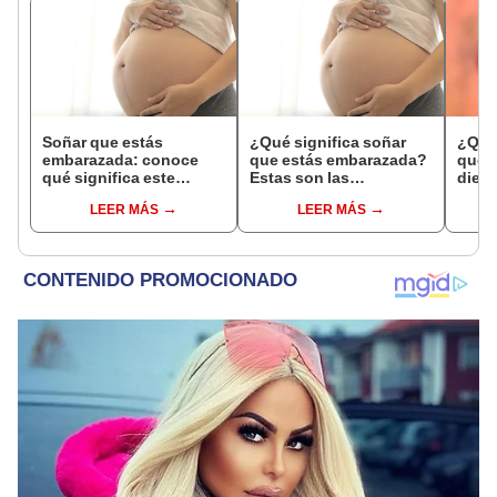
Soñar que estás
¿Qué significa soñar
¿Qué 
embarazada: conoce
que estás embarazada?
que s
qué significa este
Estas son las
dient
interesante sueño
interpretaciones más
pres
LEER MÁS
LEER MÁS
comunes