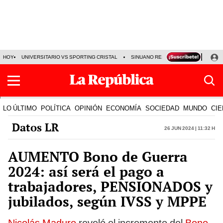
HOY
UNIVERSITARIO VS SPORTING CRISTAL
SINUANO RESULTADOS HOY
CA
LO ÚLTIMO
POLÍTICA
OPINIÓN
ECONOMÍA
SOCIEDAD
MUNDO
CIE
Datos LR
26 Jun 2024 | 11:32 h
AUMENTO Bono de Guerra
2024: así será el pago a
trabajadores, PENSIONADOS y
jubilados, según IVSS y MPPE