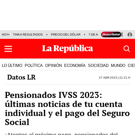
HOY
TINKA RESULTADOS
PRECIO DEL DÓLAR
7 DE AGOSTO
OLLANTA H
LO ÚLTIMO
POLÍTICA
OPINIÓN
ECONOMÍA
SOCIEDAD
MUNDO
CIE
Datos LR
27 Abr 2023 | 21:21 h
Pensionados IVSS 2023:
últimas noticias de tu cuenta
individual y el pago del Seguro
Social