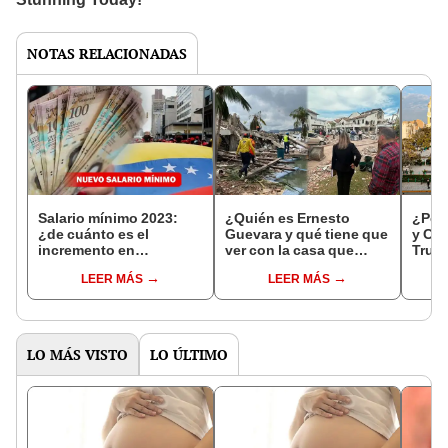
NOTAS RELACIONADAS
Salario mínimo 2023:
¿Quién es Ernesto
¿Por 
¿de cuánto es el
Guevara y qué tiene que
y Cix
incremento en
ver con la casa que
Truji
Venezuela?
explotó en Lechería?
resp
LEER MÁS
LEER MÁS
LO MÁS VISTO
LO ÚLTIMO