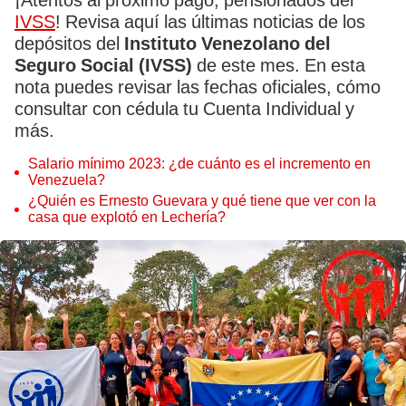
¡Atentos al próximo pago, pensionados del
IVSS
! Revisa aquí las últimas noticias de los
depósitos del
Instituto Venezolano del
Seguro Social (IVSS)
de este mes. En esta
nota puedes revisar las fechas oficiales, cómo
consultar con cédula tu Cuenta Individual y
más.
Salario mínimo 2023: ¿de cuánto es el incremento en
Venezuela?
¿Quién es Ernesto Guevara y qué tiene que ver con la
casa que explotó en Lechería?