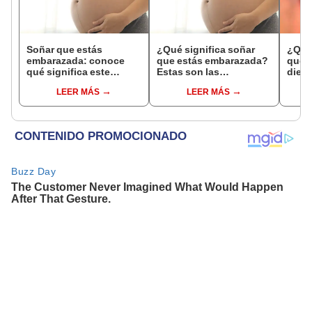
Soñar que estás
¿Qué significa soñar
¿Qué 
embarazada: conoce
que estás embarazada?
que s
qué significa este
Estas son las
dient
interesante sueño
interpretaciones más
pres
LEER MÁS
LEER MÁS
comunes