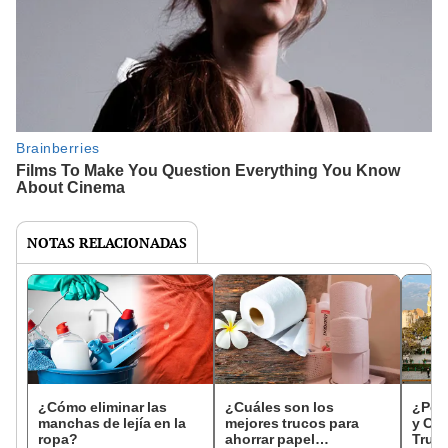
NOTAS RELACIONADAS
¿Cómo eliminar las
¿Cuáles son los
¿Por 
manchas de lejía en la
mejores trucos para
y Cix
ropa?
ahorrar papel
Truji