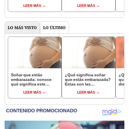
higiénico?
resp
LEER MÁS
LEER MÁS
LO MÁS VISTO
LO ÚLTIMO
Soñar que estás
¿Qué significa soñar
¿Qué 
embarazada: conoce
que estás embarazada?
que s
qué significa este
Estas son las
dient
interesante sueño
interpretaciones más
pres
LEER MÁS
LEER MÁS
comunes