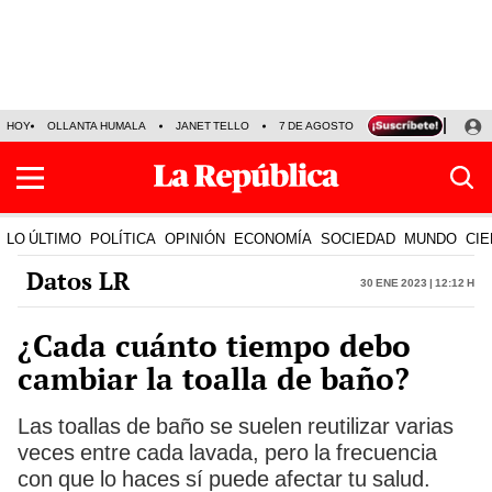
HOY
OLLANTA HUMALA
JANET TELLO
7 DE AGOSTO
TINKA RESULTADOS
LO ÚLTIMO
POLÍTICA
OPINIÓN
ECONOMÍA
SOCIEDAD
MUNDO
CIE
Datos LR
30 Ene 2023 | 12:12 h
¿Cada cuánto tiempo debo
cambiar la toalla de baño?
Las toallas de baño se suelen reutilizar varias
veces entre cada lavada, pero la frecuencia
con que lo haces sí puede afectar tu salud.