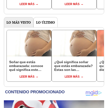
respectivamente?
interpretaciones más
Inter
LEER MÁS
LEER MÁS
comunes
psico
expl
LO MÁS VISTO
LO ÚLTIMO
Soñar que estás
¿Qué significa soñar
¿Qué 
embarazada: conoce
que estás embarazada?
que s
qué significa este
Estas son las
dient
interesante sueño
interpretaciones más
pres
LEER MÁS
LEER MÁS
comunes