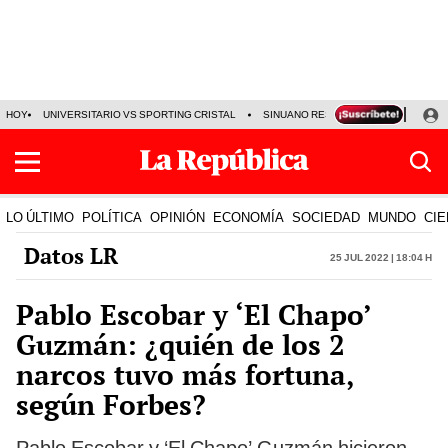
HOY
UNIVERSITARIO VS SPORTING CRISTAL
SINUANO RESULTADOS HOY
CA
LO ÚLTIMO
POLÍTICA
OPINIÓN
ECONOMÍA
SOCIEDAD
MUNDO
CIE
Datos LR
25 Jul 2022 | 18:04 h
Pablo Escobar y ‘El Chapo’
Guzmán: ¿quién de los 2
narcos tuvo más fortuna,
según Forbes?