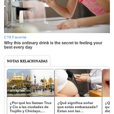
NOTAS RELACIONADAS
¿Por qué les llaman Trux
¿Qué significa soñar
¿Qué 
y Cix a las ciudades de
que estás embarazada?
que s
Trujillo y Chiclayo,
Estas son las
dien