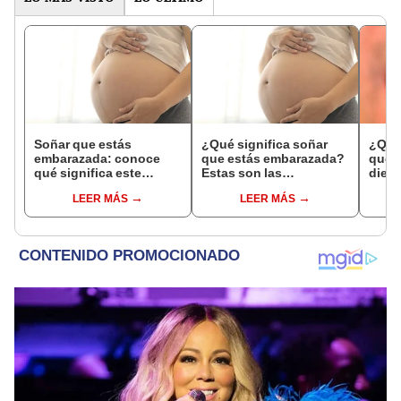
Soñar que estás
¿Qué significa soñar
¿Qué 
embarazada: conoce
que estás embarazada?
que s
qué significa este
Estas son las
dient
interesante sueño
interpretaciones más
pres
LEER MÁS
LEER MÁS
comunes