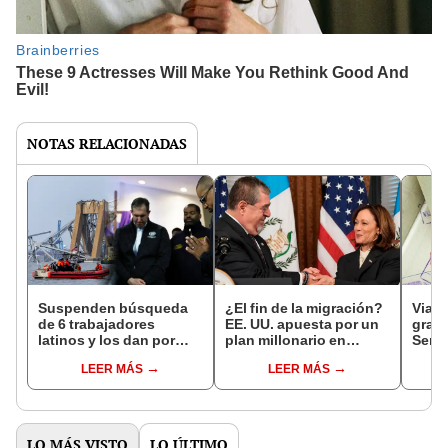
NOTAS RELACIONADAS
Suspenden búsqueda
¿El fin de la migración?
Viaja
de 6 trabajadores
EE. UU. apuesta por un
graci
latinos y los dan por
plan millonario en
Sentr
muertos tras choque en
Centroamérica
son l
LEER MÁS
LEER MÁS
puente de Baltimore
obte
LO MÁS VISTO
LO ÚLTIMO