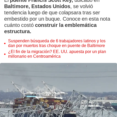
El
puente Francis Scott Key,
ubicado en
Baltimore, Estados Unidos
, se volvió
tendencia luego de que colapsara tras ser
embestido por un buque. Conoce en esta nota
cuánto costó
construir la emblemática
estructura.
Suspenden búsqueda de 6 trabajadores latinos y los
dan por muertos tras choque en puente de Baltimore
¿El fin de la migración? EE. UU. apuesta por un plan
millonario en Centroamérica