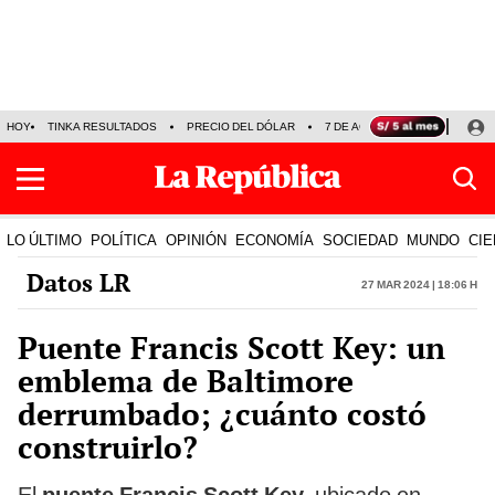
HOY
TINKA RESULTADOS
PRECIO DEL DÓLAR
7 DE AGOSTO
OLLANTA H
LO ÚLTIMO
POLÍTICA
OPINIÓN
ECONOMÍA
SOCIEDAD
MUNDO
CIE
Datos LR
27 Mar 2024 | 18:06 h
Puente Francis Scott Key: un
emblema de Baltimore
derrumbado; ¿cuánto costó
construirlo?