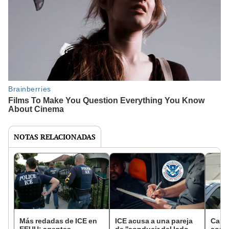
NOTAS RELACIONADAS
Más redadas de ICE en
ICE acusa a una pareja
Calif