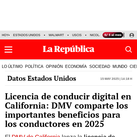
HOY
ESTADOS UNIDOS
WALMART
USCIS
NICOLÁS MADURO
P-8 PO
LO ÚLTIMO
POLÍTICA
OPINIÓN
ECONOMÍA
SOCIEDAD
MUNDO
CIE
Datos Estados Unidos
15 May 2025 | 14:18 h
Licencia de conducir digital en
California: DMV comparte los
importantes beneficios para
los conductores en 2025