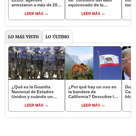
EEUU: agentes
de ''conducir del lado
cond
arrestaron a más de 200
equivocado de la
tambi
inmigrantes
carretera'' para causar
son 
LEER MÁS
LEER MÁS
indocumentados en
choque y detener
vigen
esta importante 'ciudad
redadas en California
segur
santuario'
LO MÁS VISTO
LO ÚLTIMO
¿Qué es la Guardia
¿Por qué hay un oso en
Duro
Nacional de Estados
la bandera de
Calif
Unidos y cuándo un
California? Descubre la
bloqu
presidente puede
historia tras sus
ambie
LEER MÁS
LEER MÁS
desplegarla?
símbolos cuando
prohí
pertenecía a México y
gasol
no a EEUU