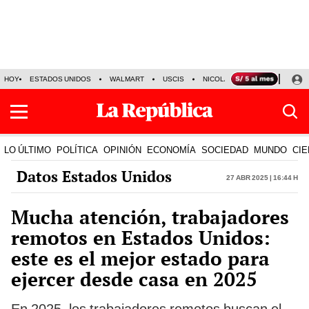
HOY
ESTADOS UNIDOS
WALMART
USCIS
NICOLÁS MADURO
P-8 PO
LO ÚLTIMO
POLÍTICA
OPINIÓN
ECONOMÍA
SOCIEDAD
MUNDO
CIE
Datos Estados Unidos
27 Abr 2025 | 16:44 h
Mucha atención, trabajadores
remotos en Estados Unidos:
este es el mejor estado para
ejercer desde casa en 2025