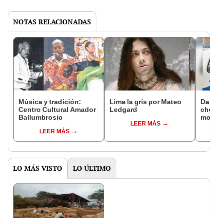
NOTAS RELACIONADAS
Música y tradición:
Lima la gris por Mateo
Dany
Centro Cultural Amador
Ledgard
chofe
Ballumbrosio
motot
LEER MÁS
para 
LEER MÁS
Liber
LO MÁS VISTO
LO ÚLTIMO