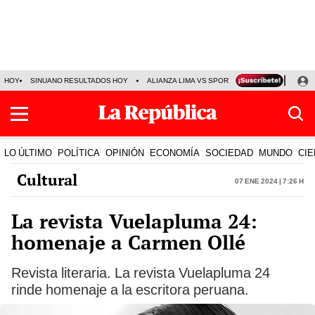
HOY
SINUANO RESULTADOS HOY
ALIANZA LIMA VS SPORT BOYS
JORGE MES
LO ÚLTIMO
POLÍTICA
OPINIÓN
ECONOMÍA
SOCIEDAD
MUNDO
CIE
Cultural
07 Ene 2024 | 7:26 h
La revista Vuelapluma 24:
homenaje a Carmen Ollé
Revista literaria. La revista Vuelapluma 24
rinde homenaje a la escritora peruana.