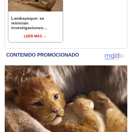
Lambayeque: se
reinician
investigaciones
arqueológicas en
LEER MÁS
Túcume