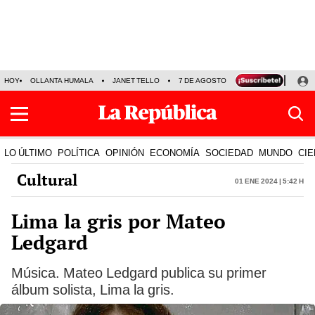
HOY
OLLANTA HUMALA
JANET TELLO
7 DE AGOSTO
TINKA RESULTADOS
LO ÚLTIMO
POLÍTICA
OPINIÓN
ECONOMÍA
SOCIEDAD
MUNDO
CIE
Cultural
01 Ene 2024 | 5:42 h
Lima la gris por Mateo
Ledgard
Música. Mateo Ledgard publica su primer
álbum solista, Lima la gris.