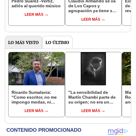
Pedro Suárez -Vértiz,
Claudio Armando se va
Exhu
adiós al querido músico
de Los Capos y
de Ca
agrupación ya tiene su
revel
LEER MÁS
reemplazo: ¿quién es?
muer
LEER MÁS
LO MÁS VISTO
LO ÚLTIMO
Ricardo Sumalavia:
"La sensibilidad de
Marga
“Como escritor, no me
Martín Chambi parte de
Robay
impongo modas, ni
su origen; no era un
anecd
temas que puedan
fotógrafo turista, él se
liter
LEER MÁS
LEER MÁS
vender mejor”
integraba con el
tram
pueblo”