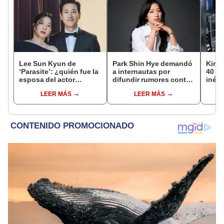
Lee Sun Kyun de
Park Shin Hye demandó
Kim T
‘Parasite’: ¿quién fue la
a internautas por
40 añ
esposa del actor
difundir rumores contra
inédi
coreano que falleció a
ella
y fes
LEER MÁS
LEER MÁS
los 48 años?
Bye 