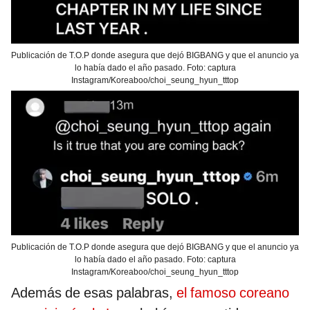
Publicación de T.O.P donde asegura que dejó BIGBANG y que el anuncio ya
lo había dado el año pasado. Foto: captura
Instagram/Koreaboo/choi_seung_hyun_tttop
Publicación de T.O.P donde asegura que dejó BIGBANG y que el anuncio ya
lo había dado el año pasado. Foto: captura
Instagram/Koreaboo/choi_seung_hyun_tttop
Además de esas palabras,
el famoso coreano