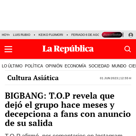
HOY
LUIS RUBIO
KEIKO FUJIMORI
FERIADO 6 DE AGOSTO
LA BELLA LUZ
LO ÚLTIMO
POLÍTICA
OPINIÓN
ECONOMÍA
SOCIEDAD
MUNDO
CIE
Cultura Asiática
01 Jun 2023 | 12:55 h
BIGBANG: T.O.P revela que
dejó el grupo hace meses y
decepciona a fans con anuncio
de su salida