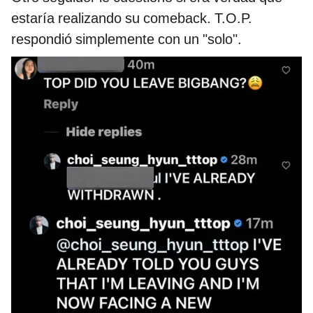
estaría realizando su comeback. T.O.P.
respondió simplemente con un "solo".