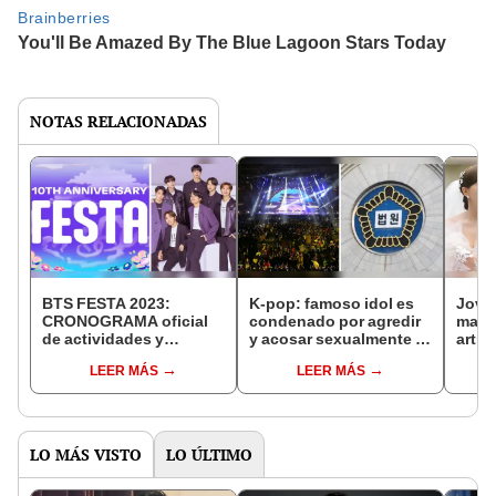
NOTAS RELACIONADAS
BTS FESTA 2023:
K-pop: famoso idol es
Joven
CRONOGRAMA oficial
condenado por agredir
matri
de actividades y
y acosar sexualmente a
artis
lanzamientos por su
un excompañero de
dedic
LEER MÁS
LEER MÁS
décimo aniversario
grupo
canc
LO MÁS VISTO
LO ÚLTIMO