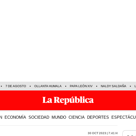
7 DE AGOSTO
OLLANTA HUMALA
PAPA LEÓN XIV
NALDY SALDAÑA
N
ECONOMÍA
SOCIEDAD
MUNDO
CIENCIA
DEPORTES
ESPECTÁCU
30 Oct 2023 | 7:41 h
LO