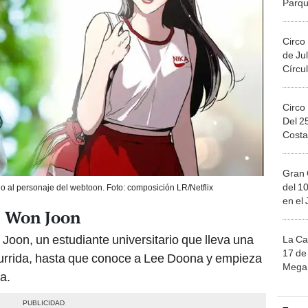
Migue
Circo
de Jul
Círcul
Circo
Del 2
Costa
Gran 
del 10
o al personaje del webtoon. Foto: composición LR/Netflix
en el
e Won Joon
Joon, un estudiante universitario que lleva una
La Ca
17 de 
urrida, hasta que conoce a Lee Doona y empieza
Mega 
a.
Ju