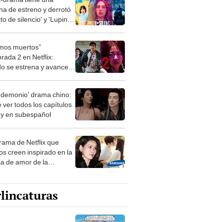
to de silencio' y 'Lupin'
top de Netflix
mos muertos”
rada 2 en Netflix:
o se estrena y avances
 temporada
 demonio' drama chino:
 ver todos los capítulos
s y en subespañol
drama de Netflix que
s creen inspirado en la
ia de amor de la
era de Samsung
lincaturas
ncatura del miércoles 5