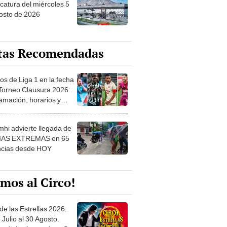
osto de 2026
tas Recomendadas
os de Liga 1 en la fecha
 Torneo Clausura 2026:
amación, horarios y
 ver
hi advierte llegada de
IAS EXTREMAS en 65
ncias desde HOY
mos al Circo!
de las Estrellas 2026:
 Julio al 30 Agosto.
e de las Leyendas - San