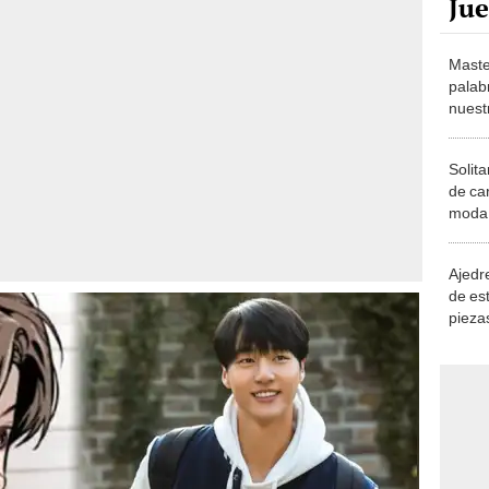
Maste
palab
nuest
Solita
de ca
moda.
demue
Ajedre
de es
piezas
consi