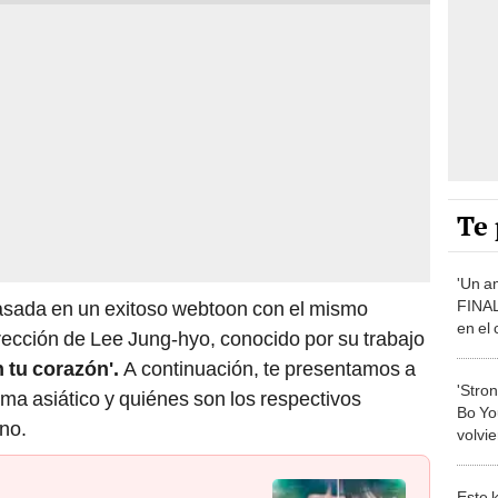
Te 
'Un a
FINAL
asada en un exitoso webtoon con el mismo
en el
rección de Lee Jung-hyo, conocido por su trabajo
Rowoo
 tu corazón'.
A continuación, te presentamos a
'Stro
ama asiático y quiénes son los respectivos
Bo Yo
no.
volvi
nuevo
Este 
 'Doona!', en Netflix: de qué
seman