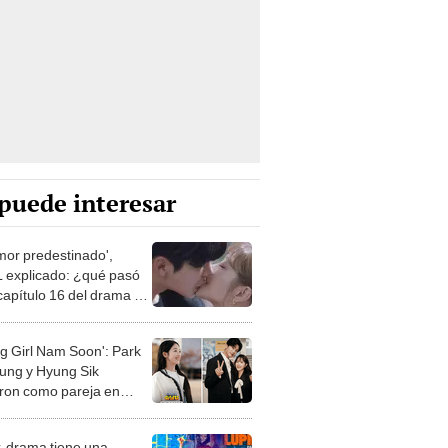
puede interesar
mor predestinado',
 explicado: ¿qué pasó
 capítulo 16 del drama de
n y Jo Bo Ah?
ng Girl Nam Soon': Park
ung y Hyung Sik
eron como pareja en
 k-drama
k-drama tiene una
a de estreno y derrotó