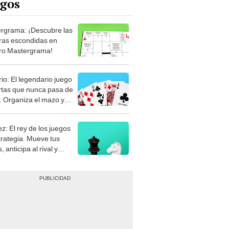
rgrama: ¡Descubre las
ras escondidas en
ro Mastergrama!
rio: El legendario juego
rtas que nunca pasa de
 Organiza el mazo y
stra tu habilidad.
z: El rey de los juegos
trategia. Mueve tus
, anticipa al rival y
gue el jaque mate.