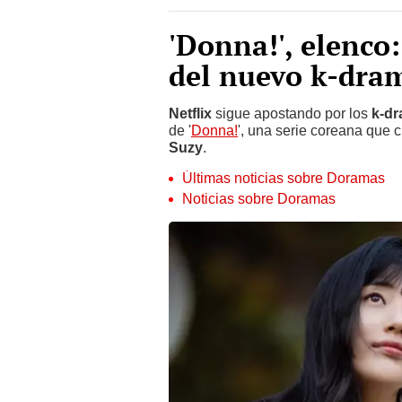
'Donna!', elenco:
del nuevo k-dram
Netflix
sigue apostando por los
k-dr
de '
Donna!
', una serie coreana que 
Suzy
.
Últimas noticias sobre Doramas
Noticias sobre Doramas