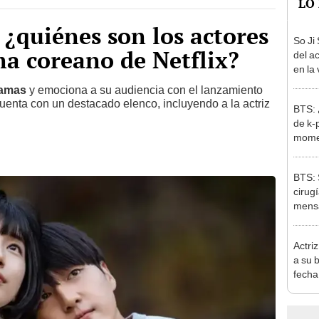
 ¿quiénes son los actores
So Ji 
a coreano de Netflix?
del a
en la 
amas
y emociona a su audiencia con el lanzamiento
cuenta con un destacado elenco, incluyendo a la actriz
BTS: 
de k-
mome
BTS: 
cirug
mensa
Actri
a su 
fecha