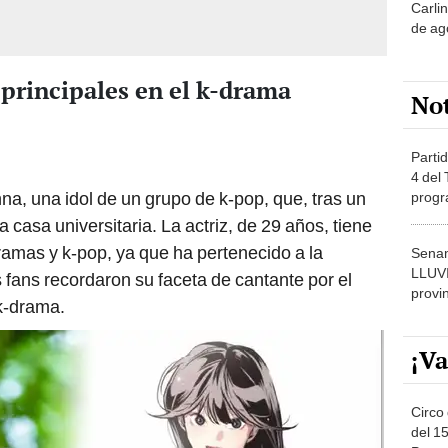
de ag
 principales en el k-drama
No
Partid
4 del
na, una idol de un grupo de k-pop, que, tras un
progr
dónde
na casa universitaria. La actriz, de 29 años, tiene
ramas y k-pop, ya que ha pertenecido a la
Senam
LLUV
 fans recordaron su faceta de cantante por el
provi
k-drama.
¡Va
Circo 
del 15
Parqu