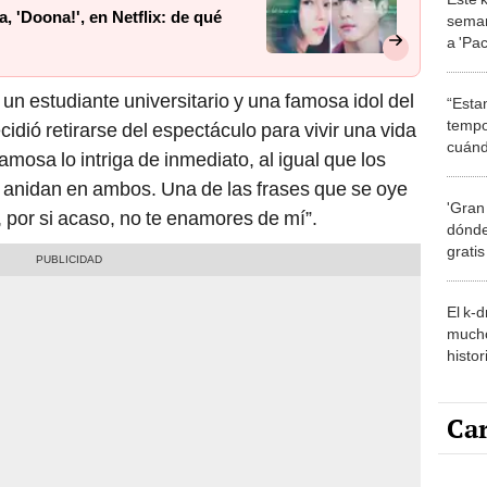
a 'Pac
en el 
e un estudiante universitario y una famosa idol del
“Esta
tempo
idió retirarse del espectáculo para vivir una vida
cuánd
amosa lo intriga de inmediato, al igual que los
de la
anidan en ambos. Una de las frases que se oye
'Gran
o, por si acaso, no te enamores de mí”.
dónde
grati
El k-
mucho
histor
hered
Car
Carli