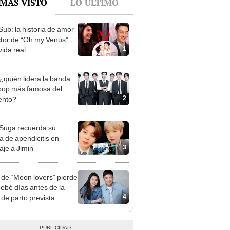
Sub: la historia de amor
ctor de “Oh my Venus”
1
vida real
¿quién lidera la banda
pop más famosa del
2
nto?
Suga recuerda su
ía de apendicitis en
3
je a Jimin
z de “Moon lovers” pierde
bebé días antes de la
4
 de parto prevista