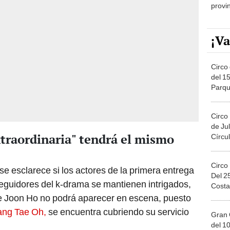
provi
¡Va
Circo 
del 15
Parqu
Migue
Circo
de Jul
traordinaria" tendrá el mismo
Círcul
Circo
e esclarece si los actores de la primera entrega
Del 2
eguidores del k-drama se mantienen intrigados,
Costa
e Joon Ho no podrá aparecer en escena, puesto
ang Tae Oh,
se encuentra cubriendo su servicio
Gran 
del 10