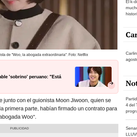
El k-
mucho
histor
hered
Car
Carlin
a de "Woo, la abogada extraordinaria". Foto: Netflix
agost
ble 'sobrino' peruano: "Está
No
Partid
 junto con el guionista Moon Jiwoon, quien se
4 del
 la primera parte, habían firmado un contrato para
progr
a abogada Woo".
dónde
Senam
LLUV