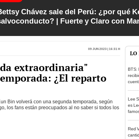
Bettsy Chávez sale del Perú: ¿por qué Ke
salvoconducto? | Fuerte y Claro con M
09 Jun 2023 | 16:31 h
LO
da extraordinaria"
BTS: 
temporada: ¿El reparto
recib
cuent
ARM
Lee S
Eun Bin volverá con una segunda temporada, según
es Le
, los fans están preocupados al no saber si todos los
famos
Red V
cantid