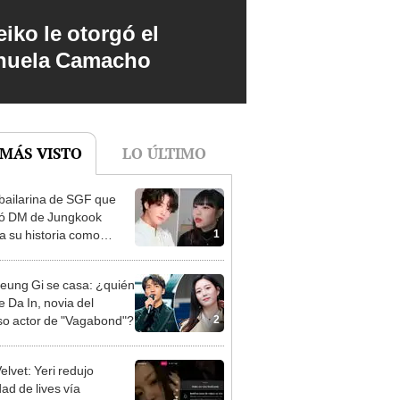
iko le otorgó el
anuela Camacho
 MÁS VISTO
LO ÚLTIMO
bailarina de SGF que
ió DM de Jungkook
1
a su historia como
Y
eung Gi se casa: ¿quién
e Da In, novia del
2
o actor de "Vagabond"?
elvet: Yeri redujo
ad de lives vía