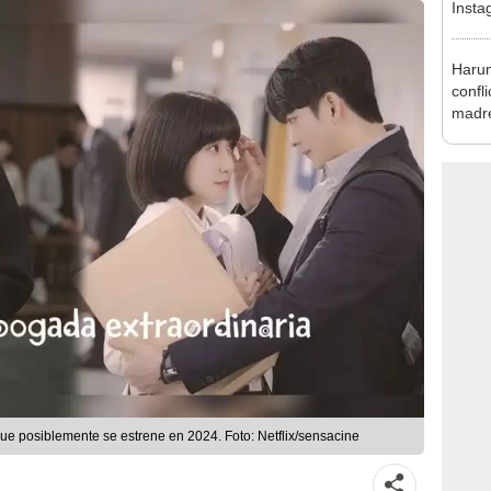
Insta
‘sasa
Harum
confli
madr
e posiblemente se estrene en 2024. Foto: Netflix/sensacine