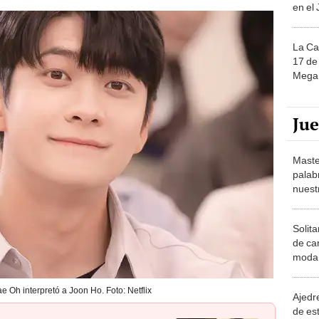
en el
La Ca
17 de 
Mega 
Ju
Maste
palab
nuest
Solita
de ca
moda.
demue
e Oh interpretó a Joon Ho. Foto: Netflix
Ajedre
de es