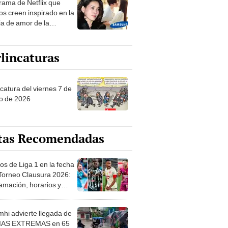
drama de Netflix que
s creen inspirado en la
ia de amor de la
era de Samsung
lincaturas
catura del viernes 7 de
o de 2026
tas Recomendadas
os de Liga 1 en la fecha
 Torneo Clausura 2026:
amación, horarios y
 ver
hi advierte llegada de
IAS EXTREMAS en 65