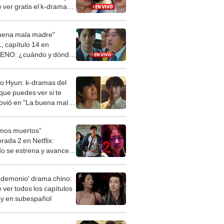
 ver gratis el k-drama
hn Jae Hyun
uena mala madre"
, capítulo 14 en
ENO: ¿cuándo y dónde
l k-drama de Lee Do
?
o Hyun: k-dramas del
que puedes ver si te
vió en "La buena mala
" de Netflix
mos muertos”
rada 2 en Netflix:
o se estrena y avances
 temporada
 demonio' drama chino:
 ver todos los capítulos
s y en subespañol