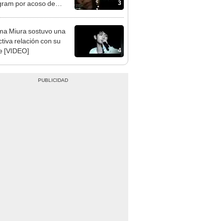
3
gram por acoso de
engs’
a Miura sostuvo una
ctiva relación con su
4
e [VIDEO]