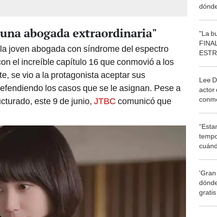
dónde
con A
una abogada extraordinaria"
"La b
FINAL
 la joven abogada con síndrome del espectro
ESTR
 con el increíble capítulo 16 que conmovió a los
ver e
Hyun
e, se vio a la protagonista aceptar sus
Lee D
efendiendo los casos que se le asignan. Pese a
actor 
conmo
ucturado, este 9 de junio,
JTBC
comunicó que
madre
“Esta
tempo
cuánd
de la
'Gran
dónde
grati