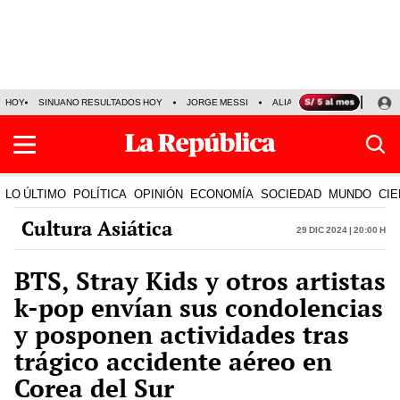
HOY
SINUANO RESULTADOS HOY
JORGE MESSI
ALIANZA LIMA VS SPORT BO
LO ÚLTIMO
POLÍTICA
OPINIÓN
ECONOMÍA
SOCIEDAD
MUNDO
CIE
Cultura Asiática
29 Dic 2024 | 20:00 h
BTS, Stray Kids y otros artistas
k-pop envían sus condolencias
y posponen actividades tras
trágico accidente aéreo en
Corea del Sur