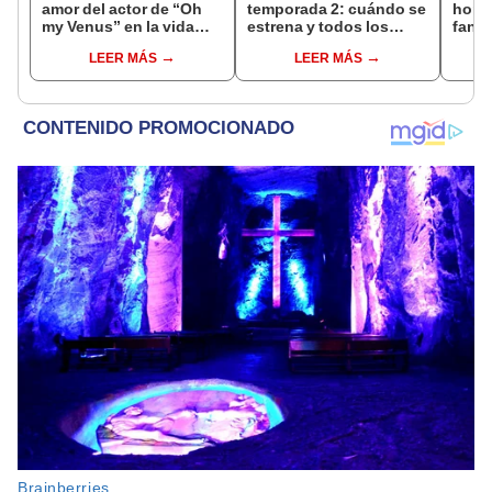
amor del actor de “Oh
temporada 2: cuándo se
horar
my Venus” en la vida
estrena y todos los
fan m
real
detalles de la nueva
canta
LEER MÁS
LEER MÁS
entrega
Circu
Agua