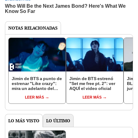
NOTAS RELACIONADAS
Jimin de BTS a punto de
Jimin de BTS estrenó
Jimin
estrenar "Like crazy":
"Set me free pt. 2": ver
BLAC
mira un adelanto del
AQUÍ el video oficial
junt
video musical
core
LEER MÁS
LEER MÁS
vivo
LO MÁS VISTO
LO ÚLTIMO