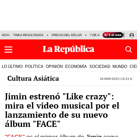
HOY
TINKA RESULTADOS
PRECIO DEL DÓLAR
7 DE AGOSTO
OLLANTA H
LO ÚLTIMO
POLÍTICA
OPINIÓN
ECONOMÍA
SOCIEDAD
MUNDO
CIE
Cultura Asiática
26 Mar 2023 | 10:21 h
Jimin estrenó "Like crazy":
mira el video musical por el
lanzamiento de su nuevo
álbum "FACE"