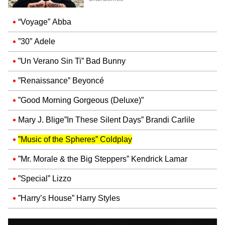
“Voyage” Abba
”30” Adele
”Un Verano Sin Ti” Bad Bunny
”Renaissance” Beyoncé
”Good Morning Gorgeous (Deluxe)”
Mary J. Blige”In These Silent Days” Brandi Carlile
”Music of the Spheres” Coldplay
”Mr. Morale & the Big Steppers” Kendrick Lamar
”Special” Lizzo
”Harry’s House” Harry Styles