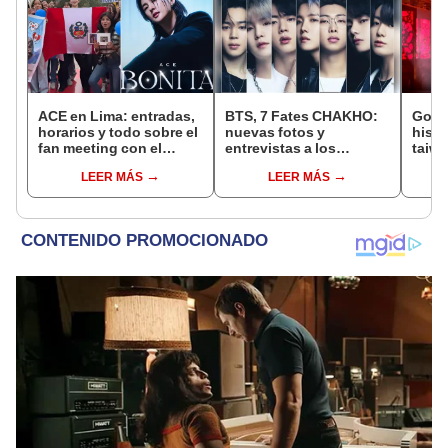
ACE en Lima: entradas,
BTS, 7 Fates CHAKHO:
Godf
horarios y todo sobre el
nuevas fotos y
histo
fan meeting con el
entrevistas a los
taiwa
cantante coreano en el
integrantes de Bangtan
dura
LEER MÁS
LEER MÁS
Circuito Mágico del
[VID
Agua