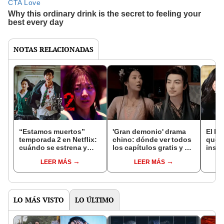
NOTAS RELACIONADAS
“Estamos muertos”
'Gran demonio' drama
El k-
temporada 2 en Netflix:
chino: dónde ver todos
que 
cuándo se estrena y
los capítulos gratis y en
inspi
avances de la
subespañol
de am
LEER MÁS
LEER MÁS
temporada
de S
LO MÁS VISTO
LO ÚLTIMO