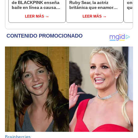
de BLACKPINK enseña
Ruby Sear, la actriz
one”:
baile en línea a causa
británica que enamoró a
que e
del coronavirus
Taehyung en el MV de
fuer
LEER MÁS
LEER MÁS
'FRI(END)S'?