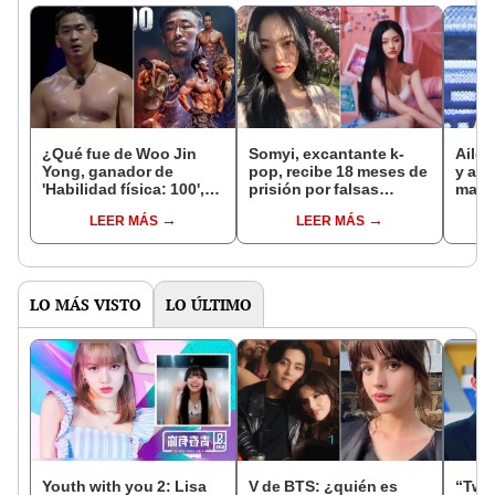
¿Qué fue de Woo Jin
Somyi, excantante k-
Ailee
Yong, ganador de
pop, recibe 18 meses de
y anu
'Habilidad física: 100',
prisión por falsas
matri
temporada 1?
acusaciones de
¿qui
LEER MÁS
LEER MÁS
agresión sexual
LO MÁS VISTO
LO ÚLTIMO
Youth with you 2: Lisa
V de BTS: ¿quién es
“Twen