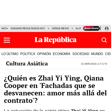
HOY
SINUANO RESULTADOS HOY
JORGE MESSI
ALIANZA LIMA VS SPORT BO
LO ÚLTIMO
POLÍTICA
OPINIÓN
ECONOMÍA
SOCIEDAD
MUNDO
CIE
Cultura Asiática
31 Mar 2024 | 17:17 h
¿Quién es Zhai Yi Ying, Qiana
Cooper en 'Fachadas que se
desvanecen: amor más allá del
contrato'?