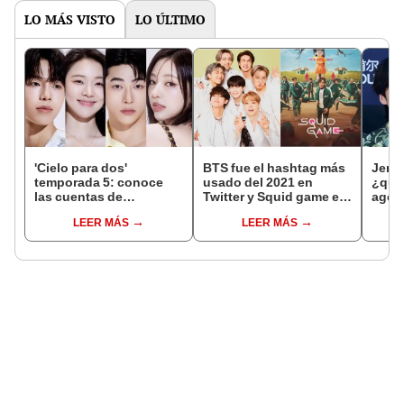
LO MÁS VISTO
LO ÚLTIMO
'Cielo para dos'
BTS fue el hashtag más
Jenn
temporada 5: conoce
usado del 2021 en
¿qué 
las cuentas de
Twitter y Squid game es
agen
Instagram de todos los
el tercer programa más
BLAC
LEER MÁS
LEER MÁS
integrantes del reality
tuiteado
video
coreano