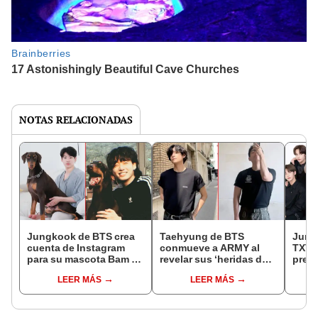
NOTAS RELACIONADAS
Jungkook de BTS crea
Taehyung de BTS
Jungk
cuenta de Instagram
conmueve a ARMY al
TXT t
para su mascota Bam y
revelar sus ‘heridas de
prem
consigue 2 millones de
gloria’ en el servicio
qué 
LEER MÁS
LEER MÁS
seguidores
militar
gana