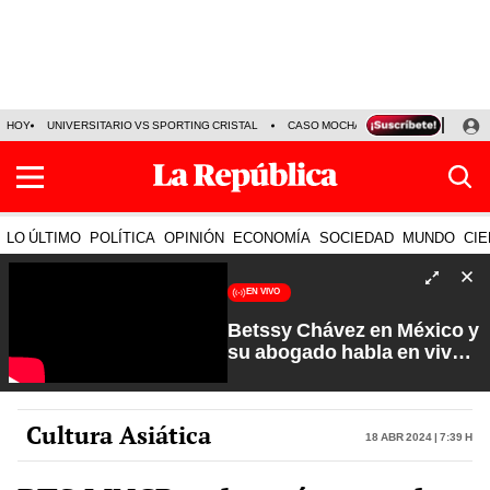
HOY
UNIVERSITARIO VS SPORTING CRISTAL
CASO MOCHASUELDOS
MIGUEL
LO ÚLTIMO
POLÍTICA
OPINIÓN
ECONOMÍA
SOCIEDAD
MUNDO
CIE
EN VIVO
Betssy Chávez en México y
su abogado habla en vivo |
Que No Se Te Olvide con
Carlos Cornejo
Cultura Asiática
18 Abr 2024 | 7:39 h