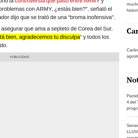
problemas con ARMY, ¿estás bien?”, señaló el
histor
hered
ador dijo que se trató de una “broma inofensiva”.
e asegurar que ama a septeto de Corea del Sur,
Car
tá bien, agradecemos tu disculpa
” y todos los
do.
Carli
agost
No
Partid
4 del
progr
dónde
Senam
LLUV
provi