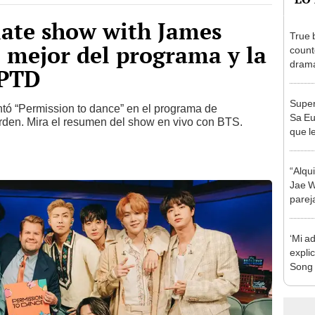
late show with James
True 
o mejor del programa y la
counte
dram
 PTD
Super
tó “Permission to dance” en el programa de
Sa Eu
rden. Mira el resumen del show en vivo con BTS.
que l
“Alqu
Jae W
parej
‘Mi a
expli
Song 
el k-