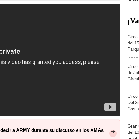
¡Va
Circo 
del 15
Parqu
Migue
Circo
de Jul
Círcul
Circo
Del 2
Costa
Gran 
 decir a ARMY durante su discurso en los AMAs
del 10
en el