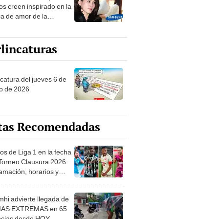
ia de amor de la
era de Samsung
lincaturas
ncatura del jueves 6 de
o de 2026
tas Recomendadas
os de Liga 1 en la fecha
 Torneo Clausura 2026:
amación, horarios y
 ver
hi advierte llegada de
IAS EXTREMAS en 65
ncias desde HOY