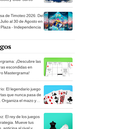
sa de Timoteo 2026: Del
Julio al 30 de Agosto en
Plaza - Independencia
egos
rgrama: ¡Descubre las
ras escondidas en
ro Mastergrama!
rio: El legendario juego
rtas que nunca pasa de
 Organiza el mazo y
stra tu habilidad.
z: El rey de los juegos
trategia. Mueve tus
, anticipa al rival y