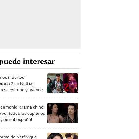
puede interesar
mos muertos”
rada 2 en Netflix:
o se estrena y avances
 temporada
 demonio' drama chino:
 ver todos los capítulos
s y en subespañol
drama de Netflix que
s creen inspirado en la