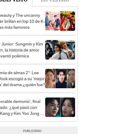
beauty y The uncanny
r brillan en top 10 de K-
1
as más famosos
 Junior: Sungmin y Kim
n, la historia de amor
2
evantó polémica
imia de almas 2”: Lee
ook escogió a su ‘mejor
3
a’ del drama ¿quién fue?
dorable demonio’, final
cado: ¿qué pasó con
4
Kang y Kim Yoo Jung en
drama?