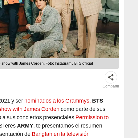
 show with James Corden. Foto: Instagram / BTS official
Compartir
2021 y ser
nominados a los Grammys,
BTS
e show with James Corden
como parte de sus
o a sus conciertos presenciales
Permission to
 Si eres
ARMY
, te presentamos el resumen
esentación de
Bangtan en la televisión