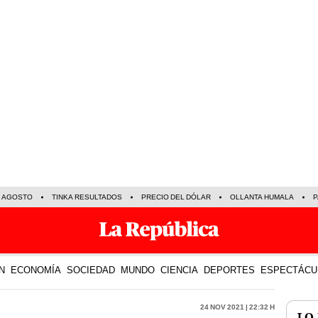
E AGOSTO
TINKA RESULTADOS
PRECIO DEL DÓLAR
OLLANTA HUMALA
P
N
ECONOMÍA
SOCIEDAD
MUNDO
CIENCIA
DEPORTES
ESPECTÁCU
24 Nov 2021 | 22:32 h
LO