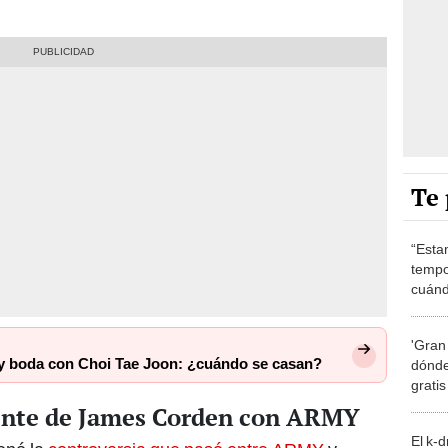
Te 
“Esta
tempo
cuánd
de la
'Gran
y boda con Choi Tae Joon: ¿cuándo se casan?
dónde
grati
ente de James Corden con ARMY
El k-
ionó la
controversia que pasó entre ARMY
y
mucho