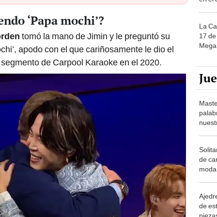
iendo ‘Papa mochi’?
La Ca
rden
tomó la mano de Jimin y le preguntó su
17 de 
Mega 
hi’, apodo con el que cariñosamente le dio el
l segmento de Carpool Karaoke en el 2020.
Ju
Maste
palab
nuest
Solita
de ca
moda.
demue
Ajedre
de es
piezas