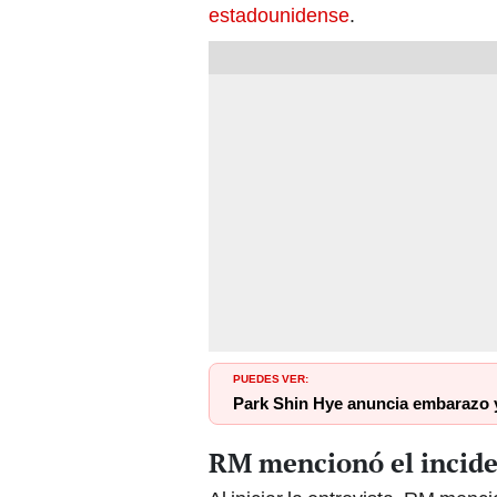
estadounidense
.
PUEDES VER:
Park Shin Hye anuncia embarazo 
RM mencionó el incid
Al iniciar la entrevista, RM menc