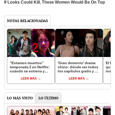
NOTAS RELACIONADAS
“Estamos muertos”
'Gran demonio' drama
El k-
temporada 2 en Netflix:
chino: dónde ver todos
que 
cuándo se estrena y
los capítulos gratis y en
inspi
avances de la
subespañol
de am
LEER MÁS
LEER MÁS
temporada
de S
LO MÁS VISTO
LO ÚLTIMO