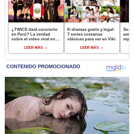
¿TWICE dará concierto
K-dramas gratis y legal:
So Ji
en Perú? La verdad
7 series coreanas
amor 
sobre el video viral en
clásicas para ver en Viki
my Ve
TikTok que emocionó a
real
LEER MÁS
LEER MÁS
sus fans