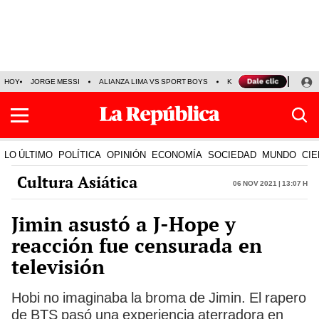
HOY
JORGE MESSI
ALIANZA LIMA VS SPORT BOYS
KENJI FUJIMORI
PRE
LO ÚLTIMO
POLÍTICA
OPINIÓN
ECONOMÍA
SOCIEDAD
MUNDO
CIE
Cultura Asiática
06 Nov 2021 | 13:07 h
Jimin asustó a J-Hope y
reacción fue censurada en
televisión
Hobi no imaginaba la broma de Jimin. El rapero
de BTS pasó una experiencia aterradora en