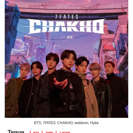
BTS, 7FATES: CHAKHO, webtoon, Hybe
BTS
JIMIN
J-HOPE