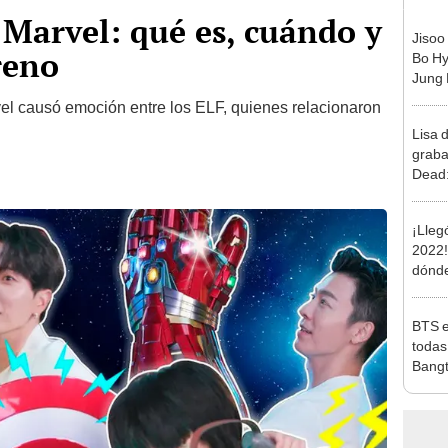
Marvel: qué es, cuándo y
Jisoo
reno
Bo Hy
Jung 
roma
 causó emoción entre los ELF, quienes relacionaron
Lisa 
graba
Dead:
VOGU
¡Lleg
2022!
dónde
festiv
BTS e
todas
Bangt
Musi