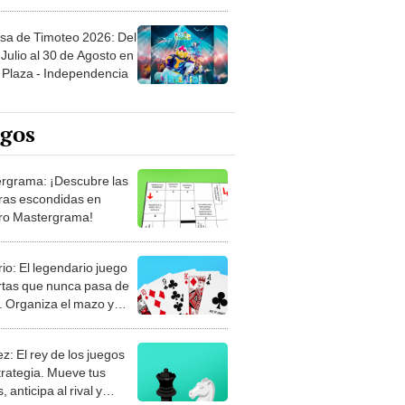
sa de Timoteo 2026: Del
Julio al 30 de Agosto en
Plaza - Independencia
egos
rgrama: ¡Descubre las
ras escondidas en
ro Mastergrama!
rio: El legendario juego
rtas que nunca pasa de
 Organiza el mazo y
stra tu habilidad.
z: El rey de los juegos
trategia. Mueve tus
, anticipa al rival y