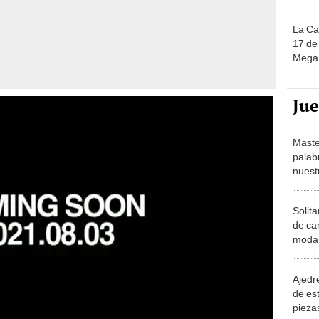
La Ca
17 de 
Mega 
Ju
Maste
palab
nuest
Solita
de ca
moda.
demue
Ajedre
de es
piezas