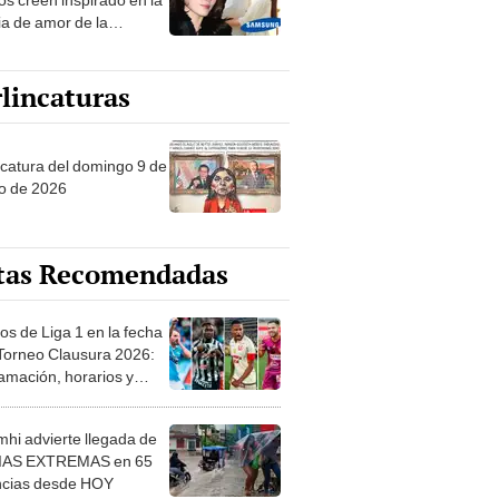
ia de amor de la
era de Samsung
lincaturas
ncatura del domingo 9 de
o de 2026
tas Recomendadas
os de Liga 1 en la fecha
 Torneo Clausura 2026:
amación, horarios y
 ver
hi advierte llegada de
IAS EXTREMAS en 65
ncias desde HOY