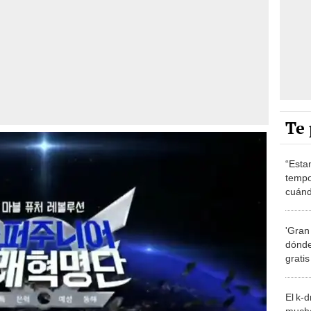
Te 
“Esta
tempo
cuánd
de la
'Gran
dónde
grati
El k-
mucho