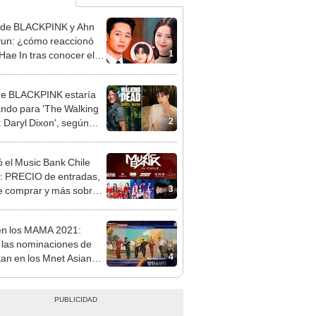
 de BLACKPINK y Ahn
un: ¿cómo reaccionó
1
Hae In tras conocer el
nce?
de BLACKPINK estaría
ndo para 'The Walking
2
 Daryl Dixon', según
E y ELLE
ó el Music Bank Chile
: PRECIO de entradas,
3
 comprar y más sobre
al k-pop
n los MAMA 2021:
 las nominaciones de
4
an en los Mnet Asian
c Awards