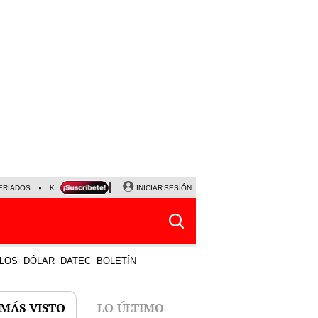
ERIADOS
KEIKO FUJIMORI
NALDY SALDAÑA
INICIAR SESIÓN
JAVIER MILEI
PARTIDOS DE
LOS
DÓLAR
DATEC
BOLETÍN
 MÁS VISTO
LO ÚLTIMO