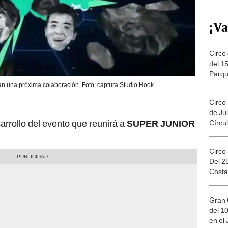
¡Va
Circo 
del 15
Parqu
Migue
 una próxima colaboración. Foto: captura Studio Hook
Circo
de Jul
rrollo del evento que reunirá a
SUPER JUNIOR
Círcul
Circo
Del 2
Costa
Gran 
del 10
en el