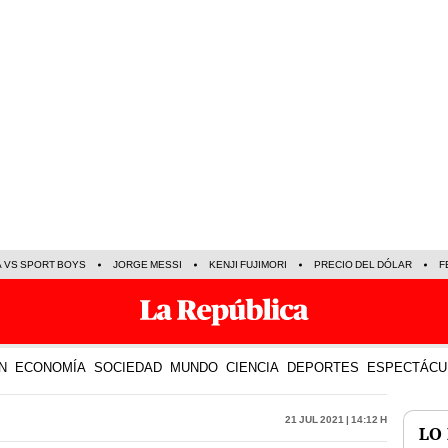
A VS SPORT BOYS
JORGE MESSI
KENJI FUJIMORI
PRECIO DEL DÓLAR
F
N
ECONOMÍA
SOCIEDAD
MUNDO
CIENCIA
DEPORTES
ESPECTÁCU
21 Jul 2021 | 14:12 h
LO