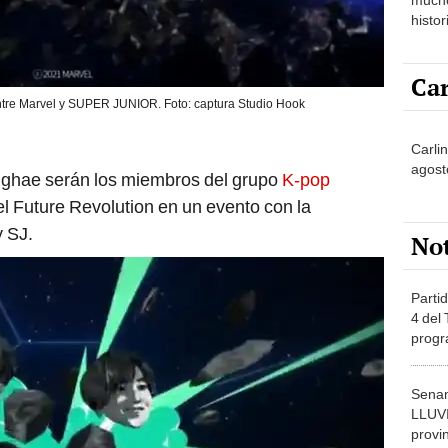
histor
hered
Car
ntre Marvel y SUPER JUNIOR. Foto: captura Studio Hook
Carli
agost
ghae serán los miembros del grupo
K-pop
l Future Revolution en un evento con la
y SJ.
No
Partid
4 del
progr
dónde
Senam
LLUV
provi