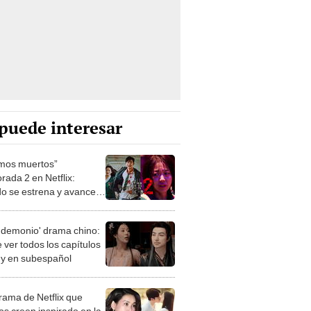
puede interesar
mos muertos”
rada 2 en Netflix:
o se estrena y avances
 temporada
 demonio' drama chino:
 ver todos los capítulos
s y en subespañol
drama de Netflix que
s creen inspirado en la