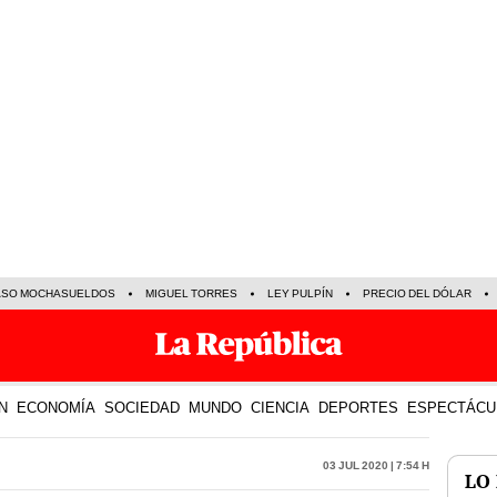
ASO MOCHASUELDOS
MIGUEL TORRES
LEY PULPÍN
PRECIO DEL DÓLAR
N
ECONOMÍA
SOCIEDAD
MUNDO
CIENCIA
DEPORTES
ESPECTÁCU
03 Jul 2020 | 7:54 h
LO