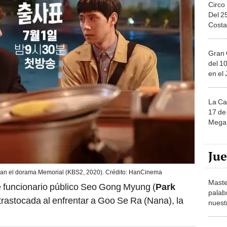
Circo
Del 2
Costa
Gran 
del 10
en el
La Ca
17 de 
Mega 
Ju
an el dorama Memorial (KBS2, 2020). Crédito: HanCinema
Maste
te funcionario público Seo Gong Myung (
Park
palab
 trastocada al enfrentar a Goo Se Ra (Nana), la
nuest