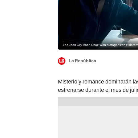
Lee Joon Gi y Moon Chae Won protagonizan el dorama 
La República
Misterio y romance dominarán la
estrenarse durante el mes de juli