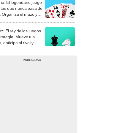
rio: El legendario juego
rtas que nunca pasa de
 Organiza el mazo y
stra tu habilidad.
z: El rey de los juegos
trategia. Mueve tus
, anticipa al rival y
gue el jaque mate.