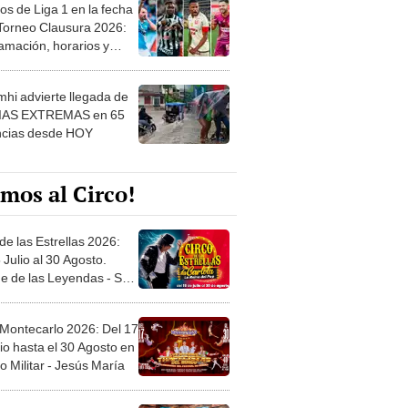
os de Liga 1 en la fecha
 Torneo Clausura 2026:
amación, horarios y
 ver
hi advierte llegada de
IAS EXTREMAS en 65
ncias desde HOY
mos al Circo!
de las Estrellas 2026:
 Julio al 30 Agosto.
e de las Leyendas - San
l
 Montecarlo 2026: Del 17
io hasta el 30 Agosto en
o Militar - Jesús María