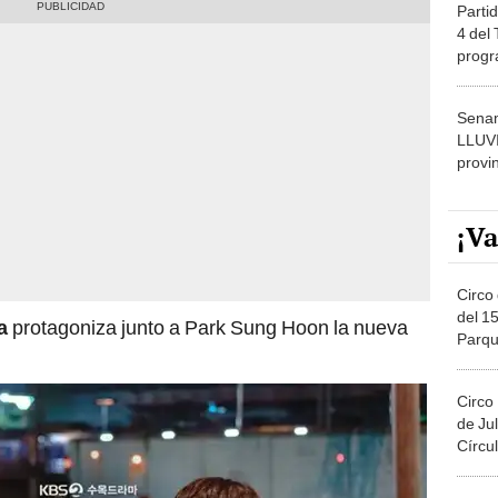
Partid
4 del
progr
dónde
Senam
LLUV
provi
¡Va
Circo 
del 15
a
protagoniza junto a Park Sung Hoon la nueva
Parqu
Migue
Circo
de Jul
Círcul