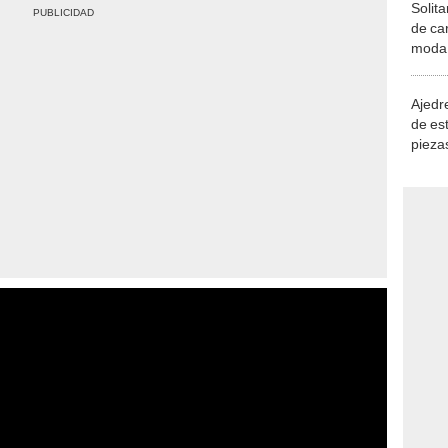
Solita
de ca
moda.
demue
Ajedre
de es
piezas
consi