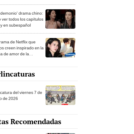
 temporada
 demonio' drama chino:
 ver todos los capítulos
s y en subespañol
drama de Netflix que
s creen inspirado en la
ia de amor de la
era de Samsung
lincaturas
catura del viernes 7 de
o de 2026
tas Recomendadas