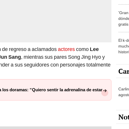
de la
'Gran
dónde
grati
El k-
mucho
n de regreso a aclamados
actores
como
Lee
histor
Jun Sang
, mientras sus pares Song Jing Hyo y
hered
er a sus seguidores con personajes totalmente
Car
Carlin
los doramas: “Quiero sentir la adrenalina de estar
agost
No