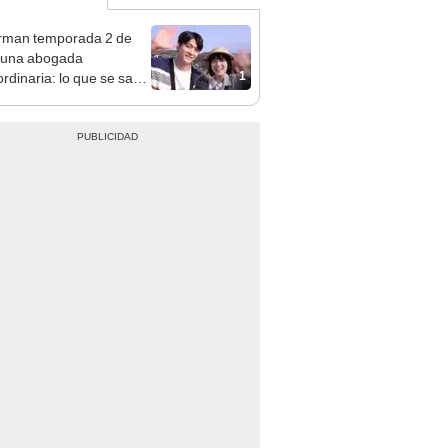
rman temporada 2 de
 una abogada
1
ordinaria: lo que se sabe
sperado K-drama