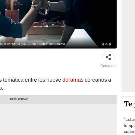
Flower of Evil (tvN, 2020). Crédito: HanCinema
1
/
7
Compartir
s temática entre los nueve
doramas
coreanos a
o.
Te 
“Esta
tempo
cuánd