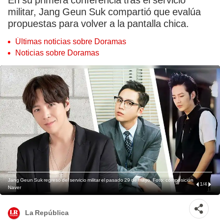
En su primera conferencia tras el servicio
militar, Jang Geun Suk compartió que evalúa
propuestas para volver a la pantalla chica.
Últimas noticias sobre Doramas
Noticias sobre Doramas
Jang Geun Suk regresó del servicio militar el pasado 29 de mayo. Foto: composición
1
/
4
Naver
La República