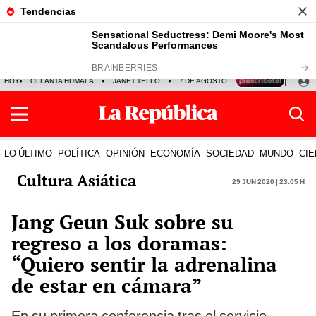
HOY
OLLANTA HUMALA
JANET TELLO
7 DE AGOSTO
TINKA RESULTADOS
LO ÚLTIMO
POLÍTICA
OPINIÓN
ECONOMÍA
SOCIEDAD
MUNDO
CIE
Cultura Asiática
29 Jun 2020 | 23:05 h
Jang Geun Suk sobre su
regreso a los doramas:
“Quiero sentir la adrenalina
de estar en cámara”