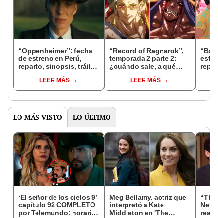
“Oppenheimer”: fecha
“Record of Ragnarok”,
“Barb
de estreno en Perú,
temporada 2 parte 2:
estre
reparto, sinopsis, tráiler
¿cuándo sale, a qué
repar
y todo sobre la película
hora y dónde ver
y tod
LEER MÁS
LEER MÁS
ONLINE?
LO MÁS VISTO
LO ÚLTIMO
‘El señor de los cielos 9’
Meg Bellamy, actriz que
“The 
capítulo 92 COMPLETO
interpretó a Kate
Netfl
por Telemundo: horario,
Middleton en 'The
reac