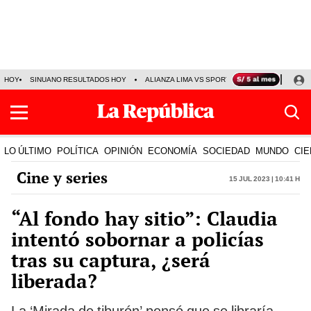
HOY
SINUANO RESULTADOS HOY
ALIANZA LIMA VS SPORT BOYS
JORGE MES
LO ÚLTIMO
POLÍTICA
OPINIÓN
ECONOMÍA
SOCIEDAD
MUNDO
CIE
Cine y series
15 Jul 2023 | 10:41 h
“Al fondo hay sitio”: Claudia
intentó sobornar a policías
tras su captura, ¿será
liberada?