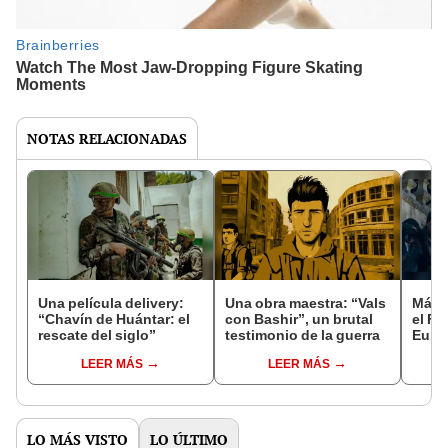
NOTAS RELACIONADAS
Una película delivery:
Una obra maestra: “Vals
Más d
“Chavín de Huántar: el
con Bashir”, un brutal
el Fe
rescate del siglo”
testimonio de la guerra
Euro
LEER MÁS
LEER MÁS
LO MÁS VISTO
LO ÚLTIMO