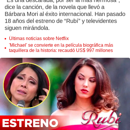
“Es una descarada, por ser la más hermosa”,
dice la canción, de la novela que llevó a
Bárbara Mori al éxito internacional. Han pasado
18 años del estreno de “Rubí” y televidentes
siguen mirándola.
Últimas noticias sobre Netflix
'Michael' se convierte en la película biográfica más
taquillera de la historia: recaudó US$ 997 millones