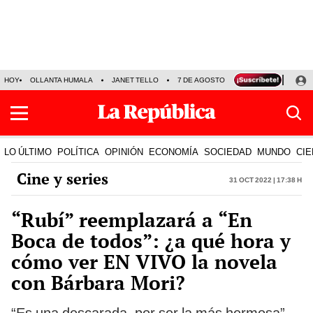
HOY
OLLANTA HUMALA
JANET TELLO
7 DE AGOSTO
TINKA RESULTADOS
LO ÚLTIMO
POLÍTICA
OPINIÓN
ECONOMÍA
SOCIEDAD
MUNDO
CIE
Cine y series
31 Oct 2022 | 17:38 h
“Rubí” reemplazará a “En
Boca de todos”: ¿a qué hora y
cómo ver EN VIVO la novela
con Bárbara Mori?