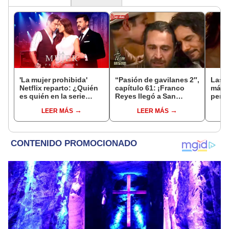
'La mujer prohibida'
“Pasión de gavilanes 2″,
Las 5
Netflix reparto: ¿Quién
capítulo 61: ¡Franco
más p
es quién en la serie
Reyes llegó a San
perua
colombiana
Marcos!
y act
LEER MÁS
LEER MÁS
protagonizada por
Valerie Domínguez?