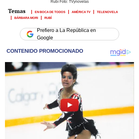
Rubí Foto: TVynovelas
EN BOCA DE TODOS
AMÉRICA TV
TELENOVELA
BÁRBARA MORI
RUBÍ
Prefiero a La República en
Google