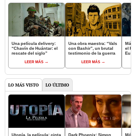
Una película delivery:
Una obra maestra: “Vals
Más d
“Chavín de Huántar: el
con Bashir”, un brutal
el Fe
rescate del siglo”
testimonio de la guerra
Euro
LEER MÁS
LEER MÁS
LO MÁS VISTO
LO ÚLTIMO
Utopía, la película: cinta
Dark Phoenix: Simon
Móni