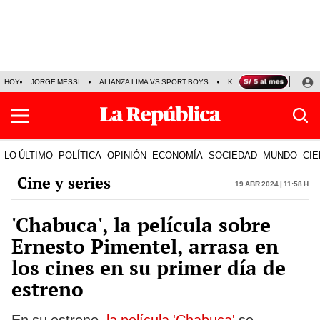
HOY
JORGE MESSI
ALIANZA LIMA VS SPORT BOYS
KENJI FUJIMORI
PRE
LO ÚLTIMO
POLÍTICA
OPINIÓN
ECONOMÍA
SOCIEDAD
MUNDO
CIE
Cine y series
19 Abr 2024 | 11:58 h
'Chabuca', la película sobre
Ernesto Pimentel, arrasa en
los cines en su primer día de
estreno