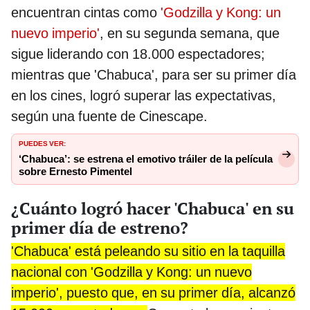
encuentran cintas como
'Godzilla y Kong: un
nuevo imperio'
, en su segunda semana, que
sigue liderando con 18.000 espectadores;
mientras que 'Chabuca', para ser su primer día
en los cines, logró superar las expectativas,
según una fuente de Cinescape.
PUEDES VER:
‘Chabuca’: se estrena el emotivo tráiler de la película
sobre Ernesto Pimentel
¿Cuánto logró hacer 'Chabuca' en su
primer día de estreno?
'Chabuca' está peleando su sitio en la taquilla
nacional con 'Godzilla y Kong: un nuevo
imperio', puesto que, en su primer día, alcanzó