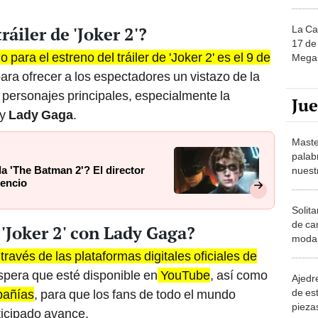
ráiler de 'Joker 2'?
La Ca
17 de 
para el estreno del tráiler de 'Joker 2' es el 9 de
Mega 
para ofrecer a los espectadores un vistazo de la
s personajes principales, especialmente la
Ju
y
Lady Gaga
.
Maste
palab
la 'The Batman 2'? El director
nuest
lencio
Solita
de ca
 'Joker 2' con Lady Gaga?
moda.
demue
a través de las plataformas digitales oficiales de
spera que esté disponible en
YouTube
, así como
Ajedre
de es
pañías
, para que los fans de todo el mundo
piezas
ticipado avance.