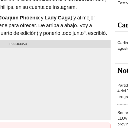
Festi
Phillips, en su cuenta de Instagram.
Joaquin Phoenix
y
Lady Gaga
) y al mejor
Car
iene para ofrecer. De arriba a abajo. Voy a
arto de edición) y ponerlo todo junto", escribió.
Carli
agost
No
Partid
4 del
progr
dónde
Senam
LLUV
provi