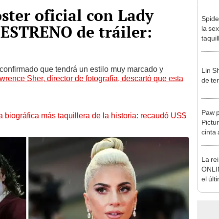
oster oficial con Lady
Spide
 ESTRENO de tráiler:
la se
taquil
a confirmado que tendrá un estilo muy marcado y
Lin Sh
wrence Sher, director de fotografía, descartó que esta
de ter
Paw p
la biográfica más taquillera de la historia: recaudó US$
Pictur
cinta
La rei
ONLIN
el últ