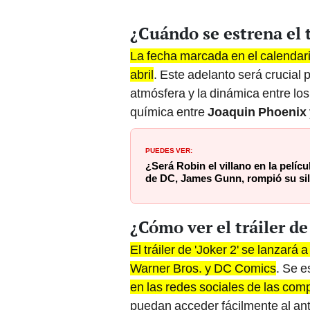
¿Cuándo se estrena el t
La fecha marcada en el calendario 
abril
. Este adelanto será crucial 
atmósfera y la dinámica entre lo
química entre
Joaquin Phoenix
PUEDES VER:
¿Será Robin el villano en la pelícu
de DC, James Gunn, rompió su si
¿Cómo ver el tráiler de
El tráiler de 'Joker 2' se lanzará 
Warner Bros. y DC Comics
. Se e
en las redes sociales de las com
puedan acceder fácilmente al an