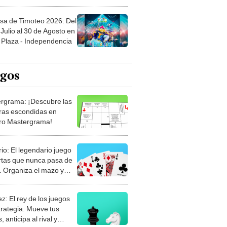
sa de Timoteo 2026: Del
Julio al 30 de Agosto en
Plaza - Independencia
egos
rgrama: ¡Descubre las
ras escondidas en
ro Mastergrama!
rio: El legendario juego
rtas que nunca pasa de
 Organiza el mazo y
stra tu habilidad.
z: El rey de los juegos
trategia. Mueve tus
, anticipa al rival y