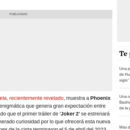
Te 
Una p
de Huá
siglo”
Una o
cuela, recientemente revelado
, muestra a
Phoenix
Bashir
 enigmática que genera gran expectación entre
de la
o que el primer tráiler de
'Joker 2'
se estrenará
nerado curiosidad por lo que ofrecerá esta nueva
Más d
es de la cinta terminaron el 5 de abril del 2023,