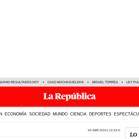
NUANO RESULTADOS HOY
CASO MOCHASUELDOS
MIGUEL TORRES
LEY PU
N
ECONOMÍA
SOCIEDAD
MUNDO
CIENCIA
DEPORTES
ESPECTÁCU
04 Abr 2024 | 13:54 h
LO