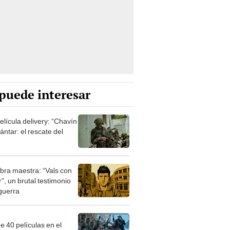
puede interesar
elícula delivery: “Chavín
ntar: el rescate del
bra maestra: “Vals con
”, un brutal testimonio
 guerra
e 40 películas en el