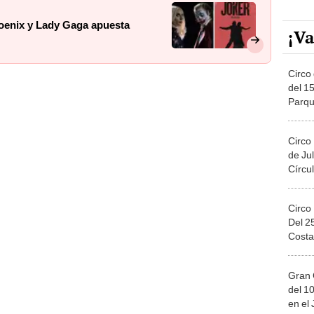
hoenix y Lady Gaga apuesta
¡Va
Circo 
del 15
Parqu
Migue
Circo
de Jul
Círcul
Circo
Del 2
Costa
Gran 
del 10
en el