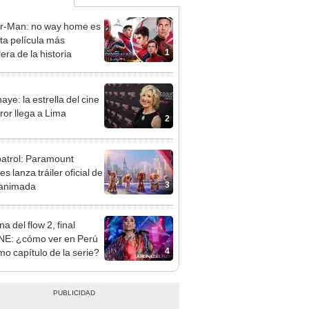
r-Man: no way home es
xta película más
1
lera de la historia
aye: la estrella del cine
ror llega a Lima
2
atrol: Paramount
es lanza tráiler oficial de
3
 animada
na del flow 2, final
E: ¿cómo ver en Perú
4
imo capítulo de la serie?