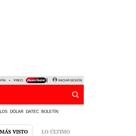
LPÍN
PRECIO DEL DÓLAR
CORTE DE LUZ
INICIAR SESIÓN
VIERNES 7 DE AGOSTO
ALBER
LOS
DÓLAR
DATEC
BOLETÍN
 MÁS VISTO
LO ÚLTIMO